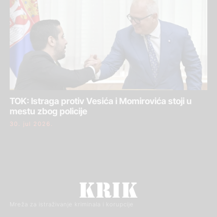
TOK: Istraga protiv Vesića i Momirovića stoji u
mestu zbog policije
30. jul 2026.
Mreža za istraživanje kriminala i korupcije