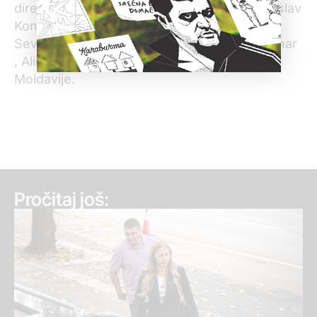
direktor Albanskog medijskog instituta, Borislav
Kontić, direktor Medijacentra Sarajevo, Maja
Sever, novinarka HRT-a, Saša Leković, novinar
, Alina Radu, direktorka “Ziarul de Garda” iz
Moldavije.
Pročitaj još: