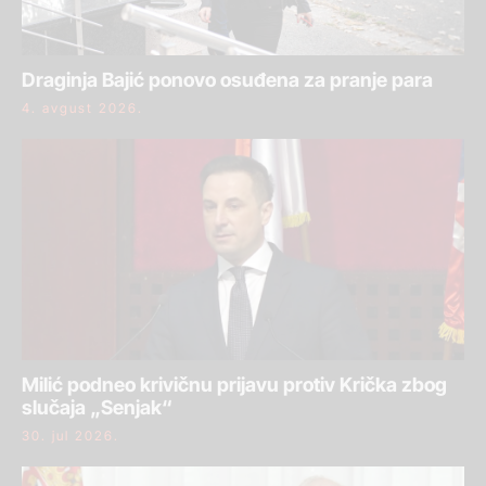
Draginja Bajić ponovo osuđena za pranje para
4. avgust 2026.
Milić podneo krivičnu prijavu protiv Krička zbog
slučaja „Senjak“
30. jul 2026.