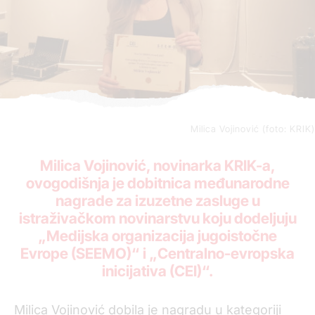
Milica Vojinović (foto: KRIK)
Milica Vojinović, novinarka KRIK-a,
ovogodišnja je dobitnica međunarodne
nagrade za izuzetne zasluge u
istraživačkom novinarstvu koju dodeljuju
„Medijska organizacija jugoistočne
Evrope (SEEMO)“ i „Centralno-evropska
inicijativa (CEI)“.
Milica Vojinović dobila je nagradu u kategoriji