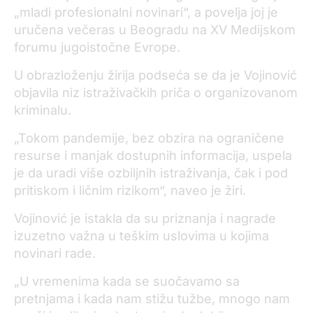
„mladi profesionalni novinari“, a povelja joj je
uručena večeras u Beogradu na XV Medijskom
forumu jugoistočne Evrope.
U obrazloženju žirija podseća se da je Vojinović
objavila niz istraživačkih priča o organizovanom
kriminalu.
„Tokom pandemije, bez obzira na ograničene
resurse i manjak dostupnih informacija, uspela
je da uradi više ozbiljnih istraživanja, čak i pod
pritiskom i ličnim rizikom“, naveo je žiri.
Vojinović je istakla da su priznanja i nagrade
izuzetno važna u teškim uslovima u kojima
novinari rade.
„U vremenima kada se suočavamo sa
pretnjama i kada nam stižu tužbe, mnogo nam