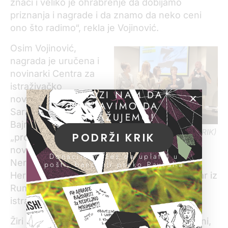
znači i veliko je ohrabrenje da dobijamo
priznanja i nagrade i da znamo da neko ceni
ono što radimo“, rekla je Vojinović.
Osim Vojinović,
nagrada je uručena i
novinarki Centra za
istraživačko
POMOZI NAM DA
novinarstvo iz
NASTAVIMO DA
Sarajeva Sadeti
ISTRAŽUJEMO!
Bajrović u kategoriji
Dodela nagrade (foto: KRIK)
PODRŽI KRIK
„profesionalni
novinari“, a posebno priznanje dobili su
Donacije možeš da uplatiš u
Nermina Kuloglija iz BIRN-a iz Bosne i
pošti, banci ili preko PayPal-a
Hercegovine i Vlad Odobescu, frilens novinar iz
Rumunije i član tamošnjeg Centra za
istraživačko novinarstvo.
Žiri koji je dodelio nagrade činili su Remzi Lani,