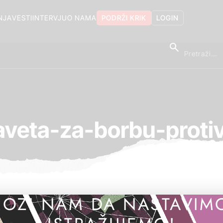
NJA
VESTI
INTERVJU
O NAMA
PODRŽI KRIK
LOGIN
aveta-za-borbu-protiv
OZI NAM DA NASTAVIM