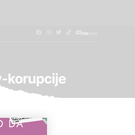
/
SRB
ENG
-korupcije
O DA