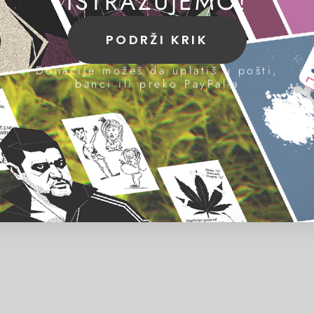
ISTRAŽUJEMO!
PODRŽI KRIK
Donacije možeš da uplatiš u pošti,
banci ili preko PayPal-a