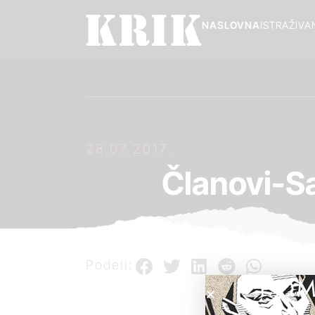
NASLOVNA
ISTRAŽIVA
28.07.2017.
Članovi-S
Podeli:
POM