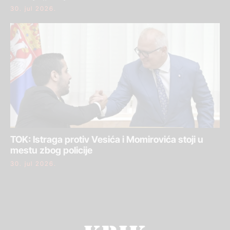
30. jul 2026.
TOK: Istraga protiv Vesića i Momirovića stoji u
mestu zbog policije
30. jul 2026.