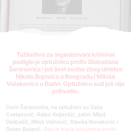
Tužilaštvo za organizovani kriminal
podiglo je optužnicu protiv Slobodana
Šaranovića i još šest osoba zbog ubistva
Nikole Bojovića u Beogradu i Miloša
Vidakovića u Budvi. Optužnicu sud još nije
prihvatio.
Osim Šaranovića, na optužnici su Saša
Cvetanović, Ratko Koljenšić, zatim Miloš
Delibašić, Miloš Vojnović, Slaviša Novaković i
Goran Bojanić.
Ovo je treća optužnica protiv