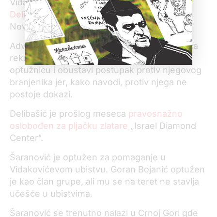
Vidakovića u Budvi, tužilaštvo tereti
Miloša
Delibašića
, Miloša Vojnovića i Slavišu
Novakovića.
Advokat Mihailo Lakčević koji brani Delibašića
rekao je za KRIK da očekuje da sud odbaci
optužnicu i obustavi postupak protiv njegovog
branjenika jer, kako navodi, protiv njega ne
postoje dokazi.
Delibašić je prošlog meseca
pravosnažno
oslobođen za pljačku zlatare
„Israel Diamond
Center“.
Šaranović je optužen za pomaganje u
Vidakovićevom ubistvu. Goran Bojanić optužen
je kao član grupe, ali mu se na teret ne stavlja
učešće u ubistvima.
Šaranović se trenutno nalazi u Crnoj Gori gde