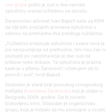
ove grupe
pošto je sud u dva navrata
optužnicu vraćao tužilaštvu na doradu.
Šaranovićev advokat Ivan Bajazit kaže za KRIK
da nije bilo značajnih promena optužnice u
odnosu na prethodna dva predloga tužilaštva.
„Tužilaštvo prepisuje optužnice i svaka nova je
još nerazumljivija od prethodne. Oni nisu čak ni
postupili po nalozima koje je dao sud da
pribave neke dokaze. Ta optužnica je prazna
kada je u pitanju Šaranović i očekujem da to
potvrdi i sud“, tvrdi Bajazit.
Slobodan je stariji brat poznatog crnogorskog
mafijaša
Branislava Šaranovića
koji je ubijen u
Beogradu 2009. godine. Da bi osvetio
bratovljevu smrt, Slobodan je organizovao
grupu, koja je trebalo da mu pomogne u osveti.