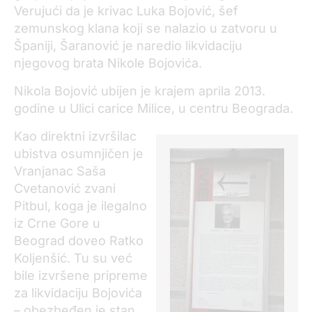
Verujući da je krivac Luka Bojović, šef
zemunskog klana koji se nalazio u zatvoru u
Španiji, Šaranović je naredio likvidaciju
njegovog brata Nikole Bojovića.
Nikola Bojović ubijen je krajem aprila 2013.
godine u Ulici carice Milice, u centru Beograda.
Kao direktni izvršilac
ubistva osumnjičen je
Vranjanac Saša
Cvetanović zvani
Pitbul, koga je ilegalno
iz Crne Gore u
Beograd doveo Ratko
Koljenšić. Tu su već
bile izvršene pripreme
za likvidaciju Bojovića
– obezbeđen je stan