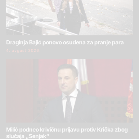
Draginja Bajić ponovo osuđena za pranje para
4. avgust 2026.
Milić podneo krivičnu prijavu protiv Krička zbog
slučaja „Senjak“