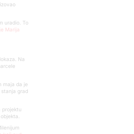
nizovao
am uradio. To
je Marija
 dokaza. Na
parcele
m maja da je
stanja grad
 projektu
 objekta.
Milenijum