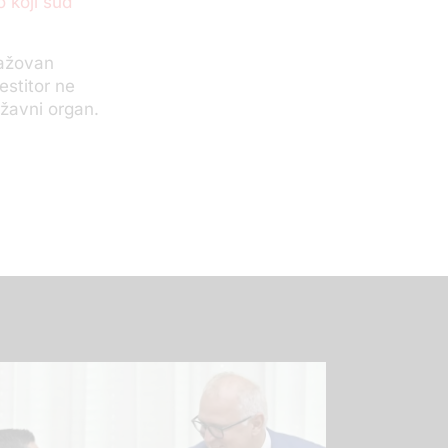
o koji sud
gažovan
estitor ne
žavni organ.