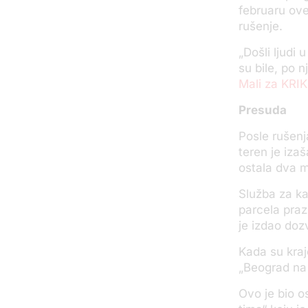
februaru ove
rušenje.
„
Došli ljudi
su bile, po 
Mali za KRIK
Presuda
Posle rušenj
teren je iza
ostala dva m
Služba za ka
parcela pra
je izdao
dozv
Kada su kraj
„Beograd na 
Ovo je bio o