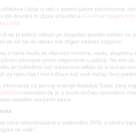
 tužilaštva i dalje ni reči o potencijalnim počiniocima. Is
u bili dovoljni ni izjave očevidaca
ni snimak bagera koji
u i ruše
.
vrdi da je policiji odmah po događaju poslalo zahtev za p
 ali da od nje do danas nije stigao nikakav odgovor.
u o tome može da obavesti ministra, vladu, skupštinu i
iplinski postupak protiv odgovornih u policiji. Ne zna se
radilo jer tužilaštvo već mesecima odbija da o slučaju izv
i za tajnu čak i ime tužioca koji vodi slučaj i broj pred
 informacije od javnog značaja Rodoljub Šabić zbog to
tužilaštvo
navodeći da je u ovom slučaju opravdano int
zrekao nekoliko novčanih kazni.
amala
 ulica rekonstruisana u septembru 2015. u okviru izgr
ograd na vodi“.