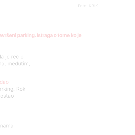
Foto: KRIK
vršeni parking. Istraga o tome ko je
a je reč o
Ima, međutim,
zdao
rking. Rok
 ostao
irmama