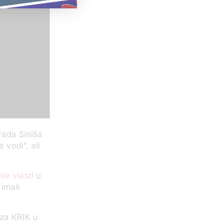
rada Siniša
 vodi“, ali
ke vlasti
u
imali
 za KRIK u