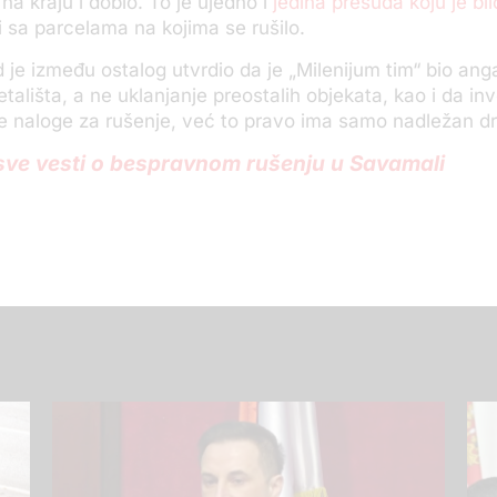
 na kraju i dobio. To je ujedno i
jedina presuda koju je bil
 sa parcelama na kojima se rušilo.
d je između ostalog utvrdio da je „Milenijum tim“ bio an
tališta, a ne uklanjanje preostalih objekata, kao i da inv
 naloge za rušenje, već to pravo ima samo nadležan dr
 sve vesti o bespravnom rušenju u Savamali