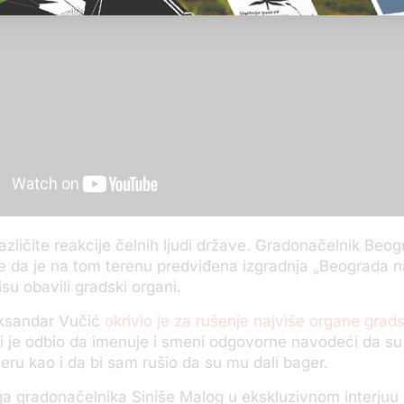
različite reakcije čelnih ljudi države. Gradonačelnik Beog
 je da je na tom terenu predviđena izgradnja „Beograda na
su obavili gradski organi.
eksandar Vučić
okrivio je za rušenje najviše organe grads
i je odbio da imenuje i smeni odgovorne navodeći da su 
eru kao i da bi sam rušio da su mu dali bager.
a gradonačelnika Siniše Malog u ekskluzivnom interjuu