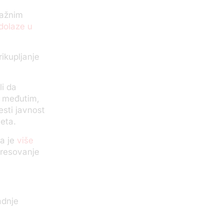
tražnim
 dolaze u
rikupljanje
li da
, međutim,
esti javnost
meta.
ga je
više
eresovanje
adnje