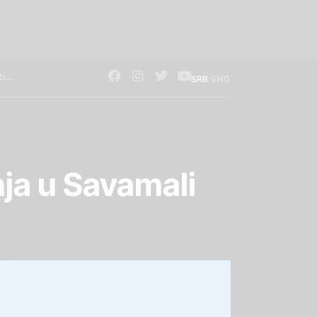
/
SRB
ENG
ja u Savamali