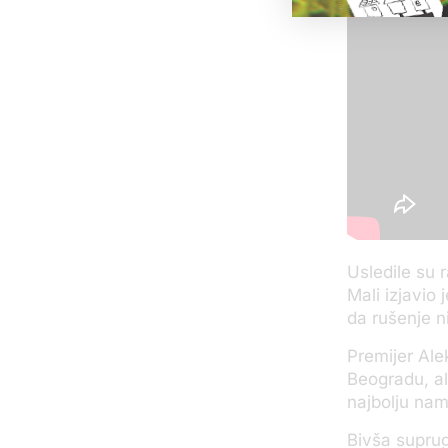
Usledile su 
Mali izjavio
da rušenje ni
Premijer Al
Beogradu, al
najbolju nam
Bivša suprug