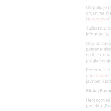
Od policije i
organima nis
Hercegovačk
Tužilaštvo t
informacija,
Ono po zakon
pokrene disc
da li je to u
proglašavajuć
Poverenik za
puta ukorio 
javnosti i i
Slučaj Sav
Hercegovačka
projekta „Be