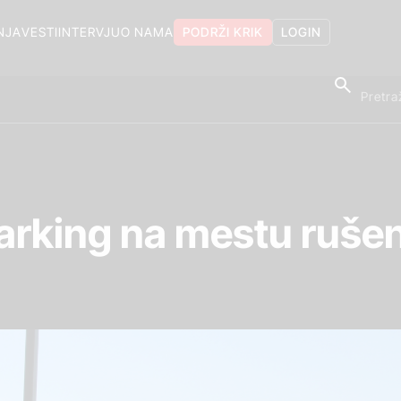
NJA
VESTI
INTERVJU
O NAMA
PODRŽI KRIK
LOGIN
arking na mestu rušen