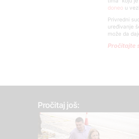
tima“ koju je
doneo
u vezi
Privredni su
uređivanje še
može da daje
Pročitajte
Pročitaj još: