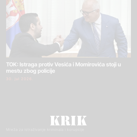
TOK: Istraga protiv Vesića i Momirovića stoji u
mestu zbog policije
30. jul 2026.
Mreža za istraživanje kriminala i korupcije