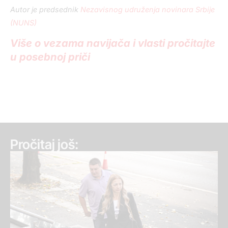
Autor je predsednik
Nezavisnog udruženja novinara Srbije
(NUNS)
Više o vezama navijača i vlasti pročitajte
u posebnoj priči
Pročitaj još: