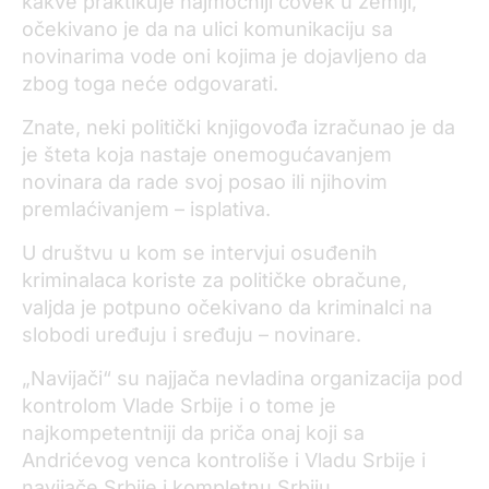
kakve praktikuje najmoćniji čovek u zemlji,
očekivano je da na ulici komunikaciju sa
novinarima vode oni kojima je dojavljeno da
zbog toga neće odgovarati.
Znate, neki politički knjigovođa izračunao je da
je šteta koja nastaje onemogućavanjem
novinara da rade svoj posao ili njihovim
premlaćivanjem – isplativa.
U društvu u kom se intervjui osuđenih
kriminalaca koriste za političke obračune,
valjda je potpuno očekivano da kriminalci na
slobodi uređuju i sređuju – novinare.
„Navijači“ su najjača nevladina organizacija pod
kontrolom Vlade Srbije i o tome je
najkompetentniji da priča onaj koji sa
Andrićevog venca kontroliše i Vladu Srbije i
navijače Srbije i kompletnu Srbiju.