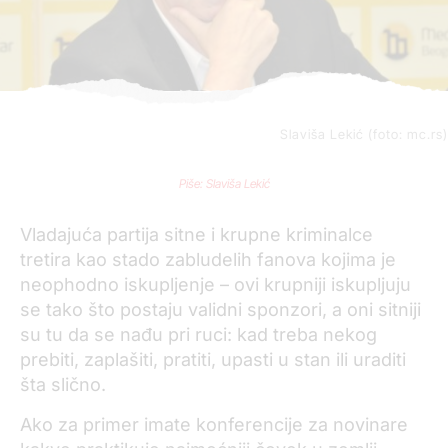
Slaviša Lekić (foto: mc.rs)
Piše: Slaviša Lekić
Vladajuća partija sitne i krupne kriminalce
tretira kao stado zabludelih fanova kojima je
neophodno iskupljenje – ovi krupniji iskupljuju
se tako što postaju validni sponzori, a oni sitniji
su tu da se nađu pri ruci: kad treba nekog
prebiti, zaplašiti, pratiti, upasti u stan ili uraditi
šta slično.
Ako za primer imate konferencije za novinare