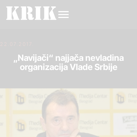
22.07.2017.
„Navijači“ najjača nevladina
organizacija Vlade Srbije