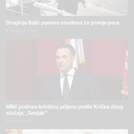
Draginja Bajić ponovo osuđena za pranje para
4. avgust 2026.
Milić podneo krivičnu prijavu protiv Krička zbog
slučaja „Senjak“
30. jul 2026.