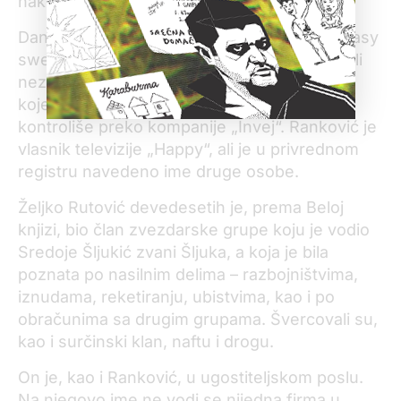
nakon osam godina trajanja zastareo.
Danas je zvanično vlasnik samo firme „Fantasy
sweet“ koja se bavi proizvodnjom slatkiša, ali
nezvanično ima veliki broj kompanija u Srbiji
koje se ne vode na njegovo ime, a koje
kontroliše preko kompanije „Invej“. Ranković je
vlasnik televizije „Happy“, ali je u privrednom
registru navedeno ime druge osobe.
Željko Rutović devedesetih je, prema Beloj
knjizi, bio član zvezdarske grupe koju je vodio
Sredoje Šljukić zvani Šljuka, a koja je bila
poznata po nasilnim delima – razbojništvima,
iznudama, reketiranju, ubistvima, kao i po
obračunima sa drugim grupama. Švercovali su,
kao i surčinski klan, naftu i drogu.
On je, kao i Ranković, u ugostiteljskom poslu.
Na njegovo ime ne vodi se nijedna firma u