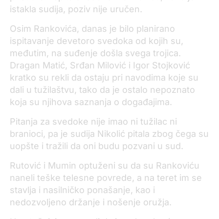
istakla sudija, poziv nije uručen.
Osim Rankovića, danas je bilo planirano
ispitavanje devetoro svedoka od kojih su,
međutim, na suđenje došla svega trojica.
Dragan Matić, Srđan Milović i Igor Stojković
kratko su rekli da ostaju pri navodima koje su
dali u tužilaštvu, tako da je ostalo nepoznato
koja su njihova saznanja o događajima.
Pitanja za svedoke nije imao ni tužilac ni
branioci, pa je sudija Nikolić pitala zbog čega su
uopšte i tražili da oni budu pozvani u sud.
Rutović i Mumin optuženi su da su Rankoviću
naneli teške telesne povrede, a na teret im se
stavlja i nasilničko ponašanje, kao i
nedozvoljeno držanje i nošenje oružja.