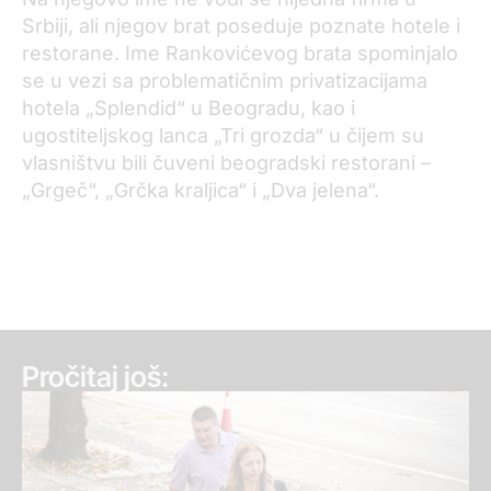
Srbiji, ali njegov brat poseduje poznate hotele i
restorane. Ime Rankovićevog brata spominjalo
se u vezi sa problematičnim privatizacijama
hotela „Splendid“ u Beogradu, kao i
ugostiteljskog lanca „Tri grozda“ u čijem su
vlasništvu bili čuveni beogradski restorani –
„Grgeč“, „Grčka kraljica“ i „Dva jelena“.
Pročitaj još: