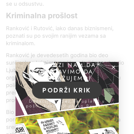
se u odsustvu.
Kriminalna prošlost
Ranković i Rutović, iako danas biznismeni,
poznati su po svojim ranijim vezama sa
kriminalom.
Ranković je devedesetih godina bio deo
surčinskog kriminalnog klana koji je predvodio
POMOZI NAM DA
Ljubiša Buha Čume, piše u Beloj knjizi
NASTAVIMO DA
ISTRAŽUJEMO!
organizovanog kriminala MUP-a. Hapšen je u
policijskoj akciji „Sablja“ nakon ubistva
PODRŽI KRIK
premijera Zorana Đinđića kada je u pritvoru
proveo tri meseca.
Donacije možeš da uplatiš u
pošti, banci ili preko PayPal-a
Bio je optužen zbog utaje višemilionskog
poreza u svojoj firmi koja se bavila igrama na
sreću i držala poker aparate, ali je postupak