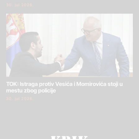
30. jul 2026.
TOK: Istraga protiv Vesića i Momirovića stoji u
mestu zbog policije
30. jul 2026.