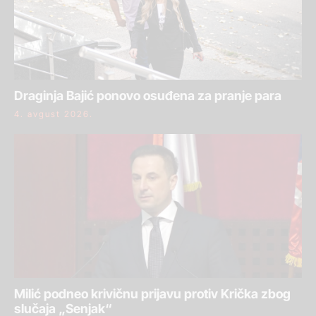
Draginja Bajić ponovo osuđena za pranje para
4. avgust 2026.
Milić podneo krivičnu prijavu protiv Krička zbog
slučaja „Senjak“