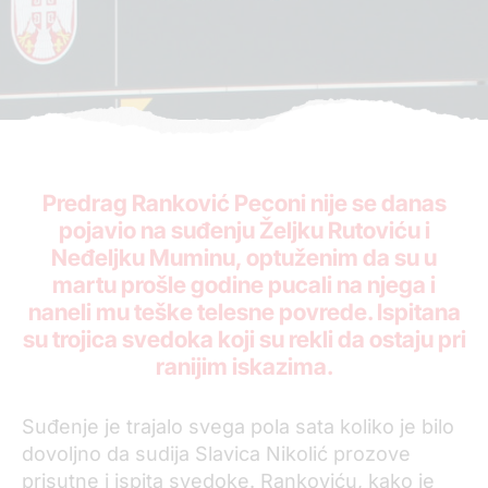
Predrag Ranković Peconi nije se danas
pojavio na suđenju Željku Rutoviću i
Neđeljku Muminu, optuženim da su u
martu prošle godine pucali na njega i
naneli mu teške telesne povrede. Ispitana
su trojica svedoka koji su rekli da ostaju pri
ranijim iskazima.
Suđenje je trajalo svega pola sata koliko je bilo
dovoljno da sudija Slavica Nikolić prozove
prisutne i ispita svedoke. Rankoviću, kako je