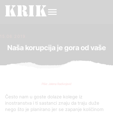
15.06.2019.
Naša korupcija je gora od vaše
Piše: Jelena Radivojević
Često nam u goste dolaze kolege iz
inostranstva i ti sastanci znaju da traju duže
nego što je planirano jer se zapanje količinom