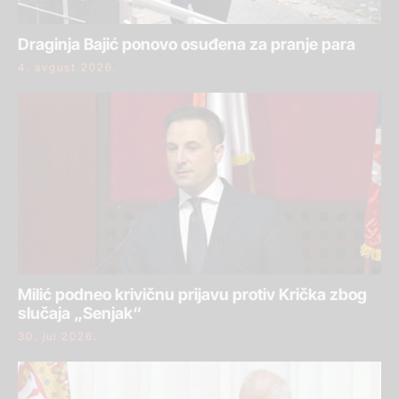
Draginja Bajić ponovo osuđena za pranje para
4. avgust 2026.
Milić podneo krivičnu prijavu protiv Krička zbog
slučaja „Senjak“
30. jul 2026.