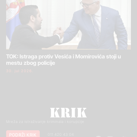
TOK: Istraga protiv Vesića i Momirovića stoji u
mestu zbog policije
30. jul 2026.
Mreža za istraživanje kriminala i korupcije
PODRŽI KRIK
011 420 43 04