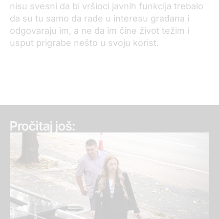
nisu svesni da bi vršioci javnih funkcija trebalo
da su tu samo da rade u interesu građana i
odgovaraju im, a ne da im čine život težim i
usput prigrabe nešto u svoju korist.
Pročitaj još: