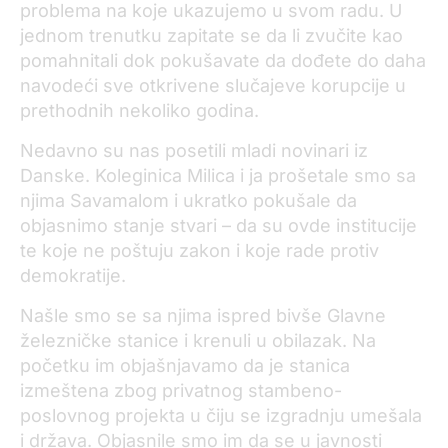
problema na koje ukazujemo u svom radu. U
jednom trenutku zapitate se da li zvučite kao
pomahnitali dok pokušavate da dođete do daha
navodeći sve otkrivene slučajeve korupcije u
prethodnih nekoliko godina.
Nedavno su nas posetili mladi novinari iz
Danske. Koleginica Milica i ja prošetale smo sa
njima Savamalom i ukratko pokušale da
objasnimo stanje stvari – da su ovde institucije
te koje ne poštuju zakon i koje rade protiv
demokratije.
Našle smo se sa njima ispred bivše Glavne
železničke stanice i krenuli u obilazak. Na
početku im objašnjavamo da je stanica
izmeštena zbog privatnog stambeno-
poslovnog projekta u čiju se izgradnju umešala
i država. Objasnile smo im da se u javnosti