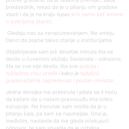
predsednik, rekao da je u pitanju vrh gradske
vlasti i da je na kraju ispao
kriv samo šef smene
u policijskoj stanici
.
Gledaju nas sa nerazumevanjem. Ne umeju
Danci da pojme takvo stanje u institucijama.
Objašnjavala sam još desetak minuta šta se
desilo u čuvenom slučaju Savamala – odnosno,
šta se sve nije desilo, šta sve
policija i
tužilaštvo nisu uradili
i kako je
tadašnji
gradonačelnik napredovao i postao ministar
.
Jedna devojka me prekinula i pitala da li hoću
da kažem da u našem pravosuđu ima toliko
korupcije. Na trenutak sam mislila da je u
pitanju šala, pa sam se nasmejala. Ona je,
međutim, nastavila da me gleda očekujući
odgovor, te sam shvatila da je ozbiljna.