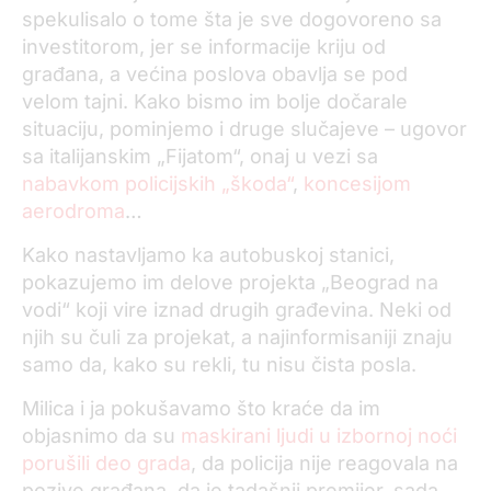
spekulisalo o tome šta je sve dogovoreno sa
investitorom, jer se informacije kriju od
građana, a većina poslova obavlja se pod
velom tajni. Kako bismo im bolje dočarale
situaciju, pominjemo i druge slučajeve – ugovor
sa italijanskim „Fijatom“, onaj u vezi sa
nabavkom policijskih „škoda“
,
koncesijom
aerodroma
…
Kako nastavljamo ka autobuskoj stanici,
pokazujemo im delove projekta „Beograd na
vodi“ koji vire iznad drugih građevina. Neki od
njih su čuli za projekat, a najinformisaniji znaju
samo da, kako su rekli, tu nisu čista posla.
Milica i ja pokušavamo što kraće da im
objasnimo da su
maskirani ljudi u izbornoj noći
porušili deo grada
, da policija nije reagovala na
pozive građana, da je tadašnji premijer, sada