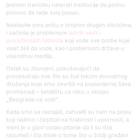
jednom trenutku naterati institucije da počnu
ponovo da rade svoj posao.
Nastavile smo priču o brojnim drugim otkrićima,
i začinile je problemom
lažnih vesti i
prorežimskih tabloida
koji vode sve borbe koje
vlast želi da vode, kao i problemom države u
vlasništvu medija.
Ostali su zbunjeni, pokušavajući da
procesuiraju sve što su čuli tokom dvosatnog
druženja koje smo završili na poplavljenoj Sava
promenadi – šetalištu uz reku u sklopu
„Beograda na vodi“.
Kada smo se rastajali, zahvalili su nam na poslu
koji radimo i čestitali na hrabrosti i upornosti, a
meni je u glavi ostalo pitanje da li su išta
razumeli i šta misle o tome što u Srbiji građani