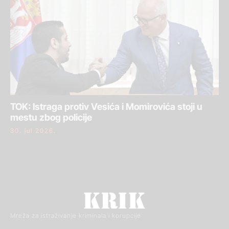
TOK: Istraga protiv Vesića i Momirovića stoji u
mestu zbog policije
30. jul 2026.
Mreža za istraživanje kriminala i korupcije