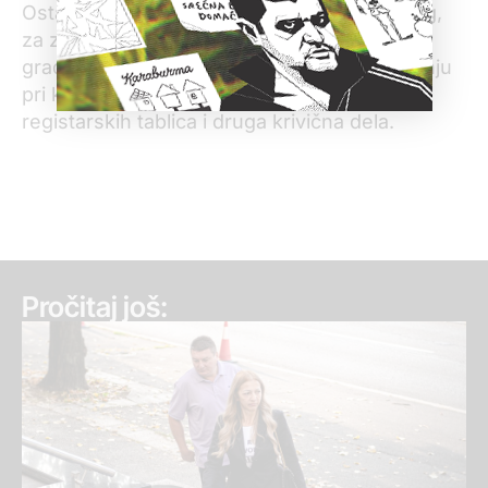
Ostali uhapšeni sumnjiče se, između ostalog,
za zloupotrebu položaja pri nabavci
građevinskog materijala, prevaru u poslovanju
pri kupovini PVC stolarije, falsifikovanje
registarskih tablica i druga krivična dela.
Pročitaj još: