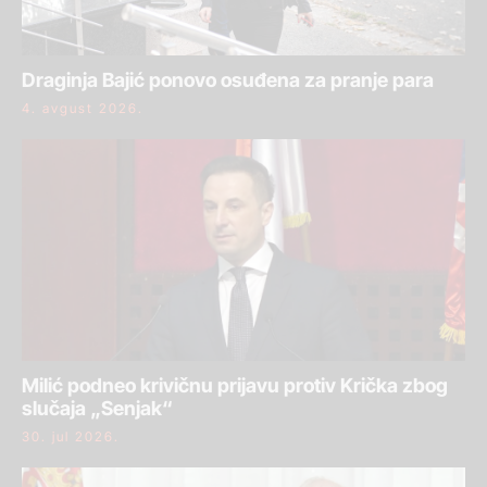
Draginja Bajić ponovo osuđena za pranje para
4. avgust 2026.
Milić podneo krivičnu prijavu protiv Krička zbog
slučaja „Senjak“
30. jul 2026.