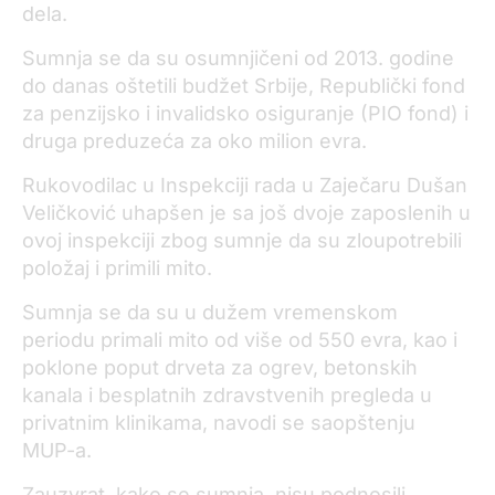
dela.
Sumnja se da su osumnjičeni od 2013. godine
do danas oštetili budžet Srbije, Republički fond
za penzijsko i invalidsko osiguranje (PIO fond) i
druga preduzeća za oko milion evra.
Rukovodilac u Inspekciji rada u Zaječaru Dušan
Veličković uhapšen je sa još dvoje zaposlenih u
ovoj inspekciji zbog sumnje da su zloupotrebili
položaj i primili mito.
Sumnja se da su u dužem vremenskom
periodu primali mito od više od 550 evra, kao i
poklone poput drveta za ogrev, betonskih
kanala i besplatnih zdravstvenih pregleda u
privatnim klinikama, navodi se saopštenju
MUP-a.
Zauzvrat, kako se sumnja, nisu podnosili