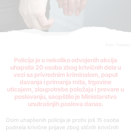
Foto: Pixabay
Policija je u nekoliko odvojenih akcija
uhapsila 20 osoba zbog krivičnih dela u
vezi sa privrednim kriminalom, poput
davanja i primanja mita, trgovine
uticajem, zloupotrebe položaja i prevare u
poslovanju, saopštilo je Ministarstvo
unutrašnjih poslova danas.
Osim uhapšenih policija je protiv još 15 osoba
podnela krivične prijave zbog sličnih krivičnih