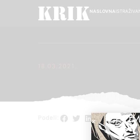
NASLOVNA
ISTRAŽIVA
18.03.2021.
POM
Podeli: