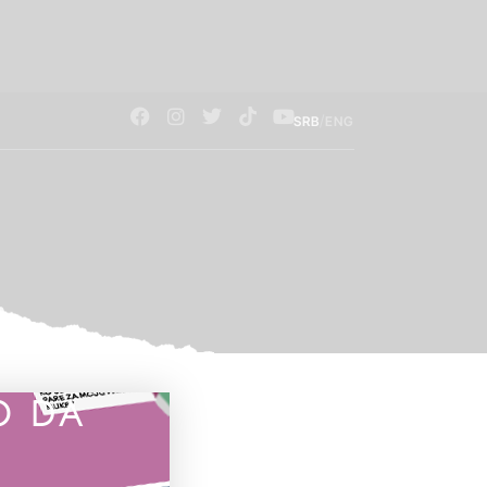
/
SRB
ENG
O DA