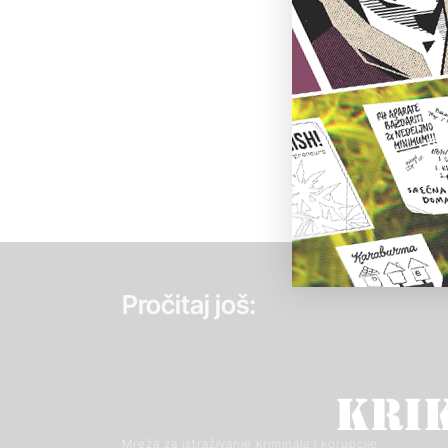
Pročitaj još:
Mreža za istraživanje kriminala i korupcije