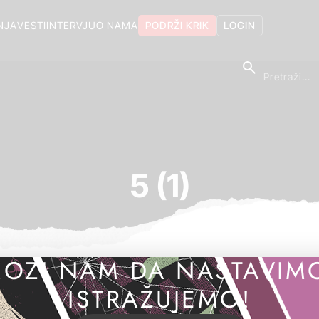
NJA
VESTI
INTERVJU
O NAMA
PODRŽI KRIK
LOGIN
5 (1)
OZI NAM DA NASTAVIM
ISTRAŽUJEMO!