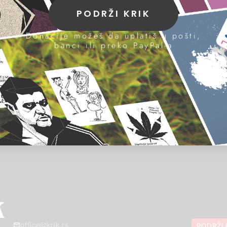
PODRŽI KRIK
Donacije možeš da uplatiš u pošti,
banci ili preko PayPal-a
office@krik.rs
PODRŽI 