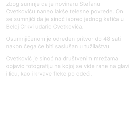
zbog sumnje da je novinaru Stefanu
Cvetkoviću naneo lakše telesne povrede. On
se sumnjiči da je sinoć ispred jednog kafića u
Beloj Crkvi udario Cvetkovića.
Osumnjičenom je određen pritvor do 48 sati
nakon čega će biti saslušan u tužilaštvu.
Cvetković je sinoć na društvenim mrežama
objavio fotografiju na kojoj se vide rane na glavi
i licu, kao i krvave fleke po odeći.