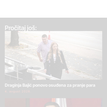
Pročitaj još:
Draginja Bajić ponovo osuđena za pranje para
4. avgust 2026.