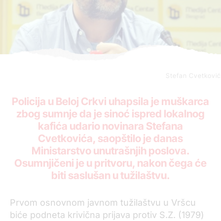
Stefan Cvetković
Policija u Beloj Crkvi uhapsila je muškarca
zbog sumnje da je sinoć ispred lokalnog
kafića udario novinara Stefana
Cvetkovića, saopštilo je danas
Ministarstvo unutrašnjih poslova.
Osumnjičeni je u pritvoru, nakon čega će
biti saslušan u tužilaštvu.
Prvom osnovnom javnom tužilaštvu u Vršcu
biće podneta krivična prijava protiv S.Z. (1979)