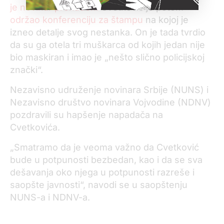
je novinar pronađen.
Cvetković je potom
održao konferenciju za štampu
na kojoj je
izneo detalje svog nestanka. On je tada tvrdio
da su ga otela tri muškarca od kojih jedan nije
bio maskiran i imao je „nešto slično policijskoj
znački“.
Nezavisno udruženje novinara Srbije (NUNS) i
Nezavisno društvo novinara Vojvodine (NDNV)
pozdravili su hapšenje napadača na
Cvetkovića.
„Smatramo da je veoma važno da Cvetković
bude u potpunosti bezbedan, kao i da se sva
dešavanja oko njega u potpunosti razreše i
saopšte javnosti“, navodi se u saopštenju
NUNS-a i NDNV-a.