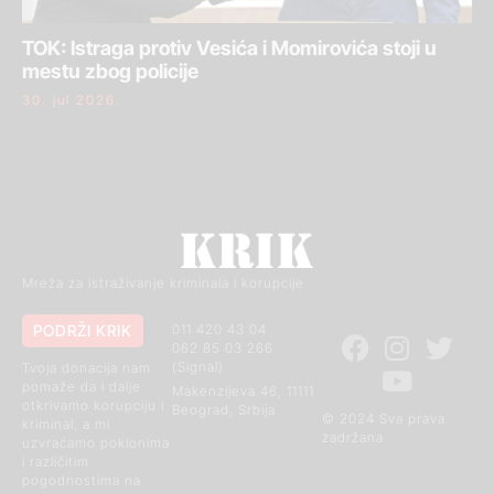
TOK: Istraga protiv Vesića i Momirovića stoji u
mestu zbog policije
30. jul 2026.
Mreža za istraživanje kriminala i korupcije
PODRŽI KRIK
011 420 43 04
062 85 03 266
(Signal)
Tvoja donacija nam
pomaže da i dalje
Makenzijeva 46, 11111
otkrivamo korupciju i
Beograd, Srbija
© 2024 Sva prava
kriminal, a mi
zadržana
uzvraćamo poklonima
i različitim
pogodnostima na