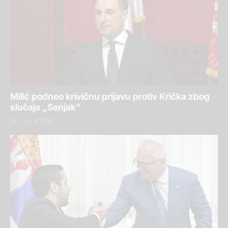
Milić podneo krivičnu prijavu protiv Krička zbog
slučaja „Senjak“
30. jul 2026.