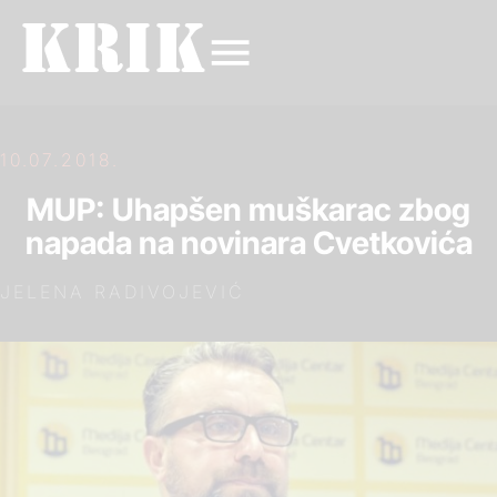
10.07.2018.
MUP: Uhapšen muškarac zbog
napada na novinara Cvetkovića
JELENA RADIVOJEVIĆ