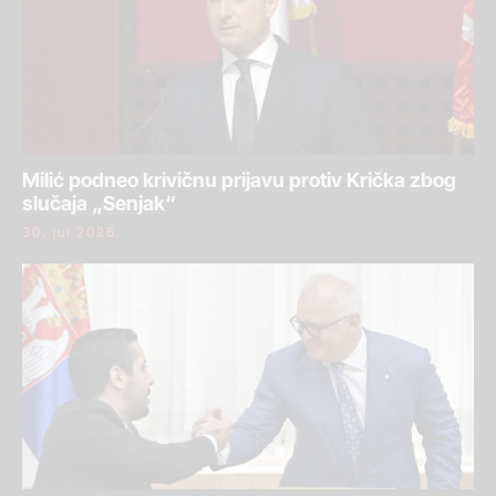
Milić podneo krivičnu prijavu protiv Krička zbog
slučaja „Senjak“
30. jul 2026.