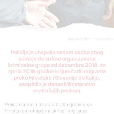
Hapšenje (foto: arhiva MUP)
Policija je uhapsila sedam osoba zbog
sumnje da su kao organizovana
kriminalna grupa od decembra 2018. do
aprila 2019. godine krijumčarili migrante
preko Hrvatske i Slovenije do Italije,
saopštilo je danas Ministarstvo
unutrašnjih poslova.
Policija sumnja da su u blizini granice sa
Hrvatskom uhapšeni skrivali migrante