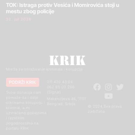
TOK: Istraga protiv Vesića i Momirovića stoji u
mestu zbog policije
30. jul 2026.
Mreža za istraživanje kriminala i korupcije
PODRŽI KRIK
011 420 43 04
062 85 03 266
(Signal)
Tvoja donacija nam
pomaže da i dalje
Makenzijeva 46, 11111
otkrivamo korupciju i
Beograd, Srbija
© 2024 Sva prava
kriminal, a mi
zadržana
uzvraćamo poklonima
i različitim
pogodnostima na
portalu KRIK.