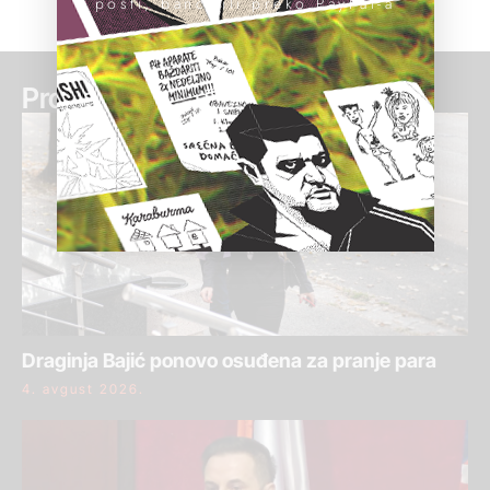
pošti, banci ili preko PayPal-a
Pročitaj još:
Draginja Bajić ponovo osuđena za pranje para
4. avgust 2026.