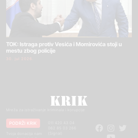
TOK: Istraga protiv Vesića i Momirovića stoji u
mestu zbog policije
30. jul 2026.
Mreža za istraživanje kriminala i korupcije
PODRŽI KRIK
011 420 43 04
062 85 03 266
(Signal)
Tvoja donacija nam