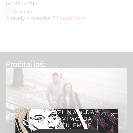
podržavanju.
Podrži nas
Already a member?
Log in here
Pročitaj još:
POMOZI NAM DA
NASTAVIMO DA
ISTRAŽUJEMO!