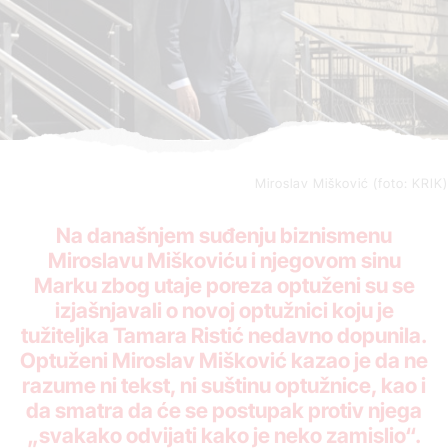
Miroslav Mišković (foto: KRIK)
Na današnjem suđenju biznismenu
Miroslavu Miškoviću i njegovom sinu
Marku zbog utaje poreza optuženi su se
izjašnjavali o novoj optužnici koju je
tužiteljka Tamara Ristić nedavno dopunila.
Optuženi Miroslav Mišković kazao je da ne
razume ni tekst, ni suštinu optužnice, kao i
da smatra da će se postupak protiv njega
„svakako odvijati kako je neko zamislio“.