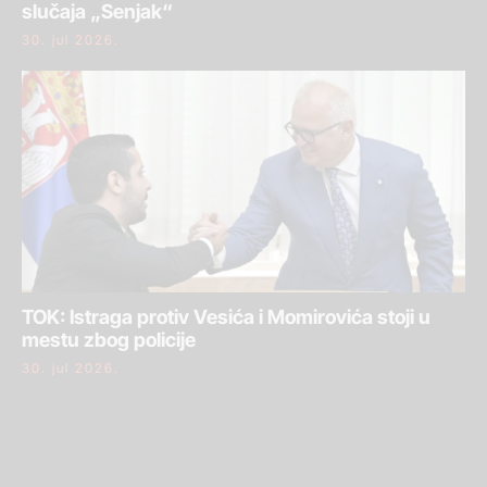
slučaja „Senjak“
30. jul 2026.
TOK: Istraga protiv Vesića i Momirovića stoji u
mestu zbog policije
30. jul 2026.