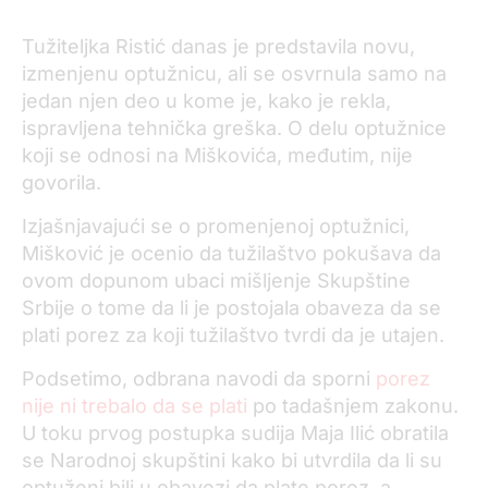
Tužiteljka Ristić danas je predstavila novu,
izmenjenu optužnicu, ali se osvrnula samo na
jedan njen deo u kome je, kako je rekla,
ispravljena tehnička greška. O delu optužnice
koji se odnosi na Miškovića, međutim, nije
govorila.
Izjašnjavajući se o promenjenoj optužnici,
Mišković je ocenio da tužilaštvo pokušava da
ovom dopunom ubaci mišljenje Skupštine
Srbije o tome da li je postojala obaveza da se
plati porez za koji tužilaštvo tvrdi da je utajen.
Podsetimo, odbrana navodi da sporni
porez
nije ni trebalo da se plati
po tadašnjem zakonu.
U toku prvog postupka sudija Maja Ilić obratila
se Narodnoj skupštini kako bi utvrdila da li su
optuženi bili u obavezi da plate porez, a