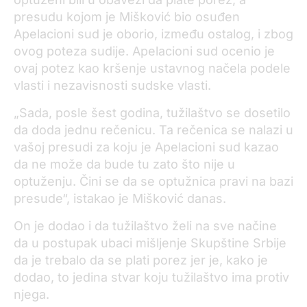
presudu kojom je Mišković bio osuđen
Apelacioni sud je oborio, između ostalog, i zbog
ovog poteza sudije. Apelacioni sud ocenio je
ovaj potez kao kršenje ustavnog načela podele
vlasti i nezavisnosti sudske vlasti.
„Sada, posle šest godina, tužilaštvo se dosetilo
da doda jednu rečenicu. Ta rečenica se nalazi u
vašoj presudi za koju je Apelacioni sud kazao
da ne može da bude tu zato što nije u
optuženju. Čini se da se optužnica pravi na bazi
presude“, istakao je Mišković danas.
On je dodao i da tužilaštvo želi na sve načine
da u postupak ubaci mišljenje Skupštine Srbije
da je trebalo da se plati porez jer je, kako je
dodao, to jedina stvar koju tužilaštvo ima protiv
njega.