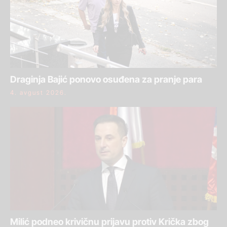
Draginja Bajić ponovo osuđena za pranje para
4. avgust 2026.
Milić podneo krivičnu prijavu protiv Krička zbog