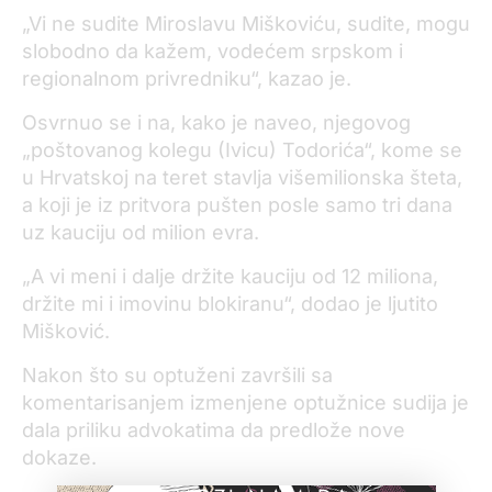
„Vi ne sudite Miroslavu Miškoviću, sudite, mogu
slobodno da kažem, vodećem srpskom i
regionalnom privredniku“, kazao je.
Osvrnuo se i na, kako je naveo, njegovog
„poštovanog kolegu (Ivicu) Todorića“, kome se
u Hrvatskoj na teret stavlja višemilionska šteta,
a koji je iz pritvora pušten posle samo tri dana
uz kauciju od milion evra.
„A vi meni i dalje držite kauciju od 12 miliona,
držite mi i imovinu blokiranu“, dodao je ljutito
Mišković.
Nakon što su optuženi završili sa
komentarisanjem izmenjene optužnice sudija je
dala priliku advokatima da predlože nove
dokaze.