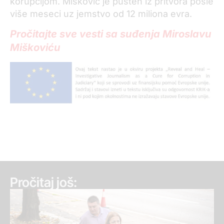
korupcijom. Mišković je pušten iz pritvora posle
više meseci uz jemstvo od 12 miliona evra.
Pročitajte sve vesti sa suđenja Miroslavu
Miškoviću
Pročitaj još: