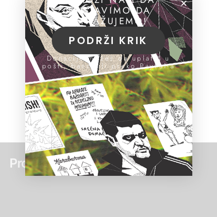
NASTAVIMO DA
ISTRAŽUJEMO!
PODRŽI KRIK
Donacije možeš da uplatiš u
pošti, banci ili preko PayPal-a
Pročitaj još: