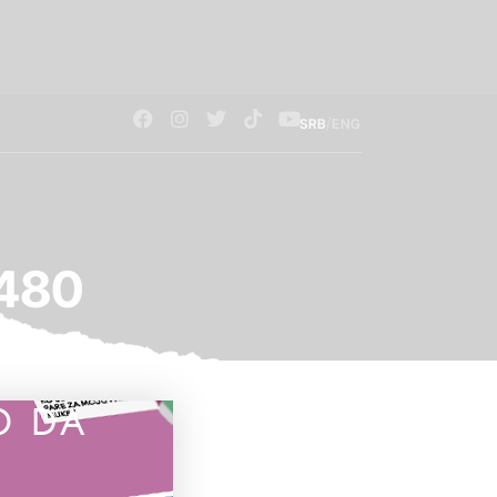
/
SRB
ENG
x480
O DA