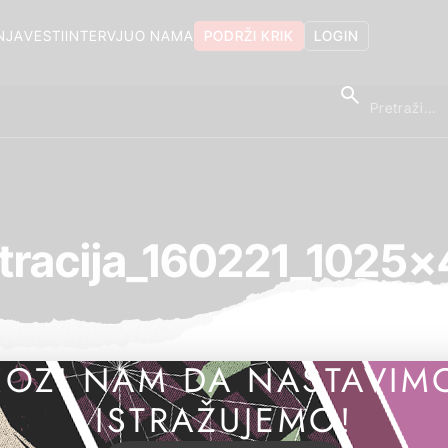
NJA
VESTI
INTERVJU
O NAMA
PODRŽI KRIK
LOGIN
stracija_160221_1025
OZI NAM DA NASTAVIM
ISTRAŽUJEMO!