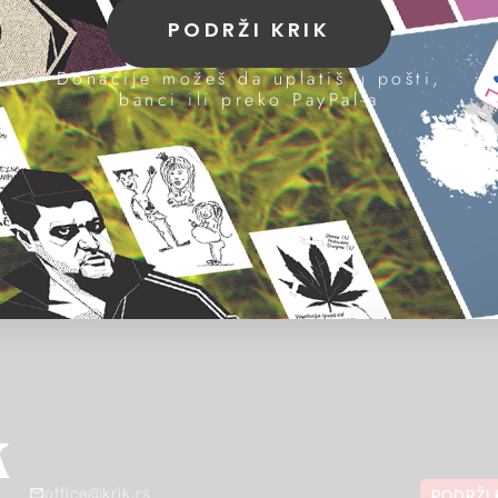
PODRŽI KRIK
Donacije možeš da uplatiš u pošti,
banci ili preko PayPal-a
office@krik.rs
PODRŽI 