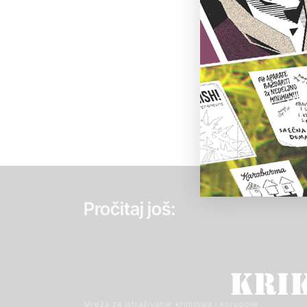
Pročitaj još:
Mreža za istraživanje kriminala i korupcije