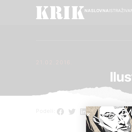
NASLOVNA
ISTRAŽIVA
21.02.2016.
Ilu
POM
Podeli: