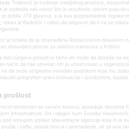
Rade Trajković je traženje medijskog prostora, zloupotr
a je zadesila naš narod što je rezultiralo njenim pojavlj
 je dobila 270 glasova, a ja kao potpredsednik Srpske li
 rekao je Radoičić i odbio da odgovori da li će se odazv
rganima.
ić je istakla da je iznenađena Radoičićevim dolaskom 
eo obnovljeni proces za ubistvo Ivanovića u Prištini.
je bilo njegovo prisustvo tamo jer može da dokaže na leg
lan način da nije umešan niti je učestvovao u organizacij
A ne da ovde očigledno osnažen podrškom koja mu dolaz
lobodili poligrafom pravi insinuacije i izmišljotine, kazala
 prošlost
moćni biznismen sa severa Kosova, poseduje desetine fi
jom infrastrukture. On i njegov kum Zvonko Veselinović
su pod istragom srpske obaveštajne agencije koja ih je su
 oružja i nafte, pranje novca i zelenašenje, ali za ove ra