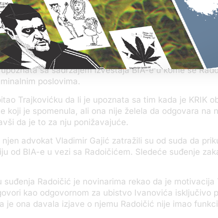
biti dostupan i učestvovati u tom postupku, a ne poligra
e on vođa srpske mafije, čovek koji odlučuje o životu i s
obedu Srpske liste, zastrašuje, ja sam saznala od ljudi
o tome i koji žive u stalnom strahu od njega“, rekla je poli
 upoznata sa sadržajem izveštaja BIA-e u kome se Rado
iminalnim poslovima.
pitao Trajkovićku da li je upoznata sa tim kada je KRIK o
-e koji je spomenula, ali ona nije želela da odgovara na 
kavši da je to za nju ponižavajuće.
i njen advokat Vladimir Gajić zatražili su od suda da pri
ju od BIA-e u vezi sa Radoičićem. Sledeće suđenje zak
 suđenja Radoičić je novinarima rekao da je motivacija 
ovori kao odgovornom za ubistvo Ivanovića isključivo po
 je ona davala izjave o njemu Radoičić nije imao funkcij