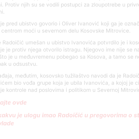
. Protiv njih su se vodili postupci za zloupotrebe u privr
ni.
je pred ubistvo govorio i Oliver Ivanović koji ga je ozna
 centrom moći u severnom delu Kosovske Mitrovice.
 Radoičić umešan u ubistvo Ivanovića potvrdilo je i ko
je je protiv njega otvorilo istragu. Njegovo ime nije se n
ošto je u međuvremenu pobegao sa Kosova, a tamo se 
pak u odsustvu.
đaja, međutim, kosovsko tužilaštvo navodi da je Radoi
ćem bio vođa grupe koja je ubila Ivanovića, a kojoj je cil
je kontrole nad poslovima i politikom u Severnoj Mitrovi
tajte ovde
 kakvu je ulogu imao Radoičić u pregovorima o s
vlade