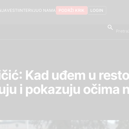
NJA
VESTI
INTERVJU
O NAMA
PODRŽI KRIK
LOGIN
čić: Kad uđem u restor
uju i pokazuju očima 