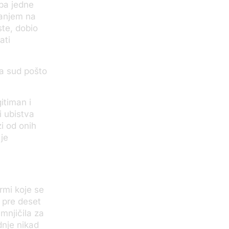
eba jedne
ivanjem na
ste, dobio
ati
na sud pošto
itiman i
i ubistva
i od onih
 je
rmi koje se
 pre deset
mnjičila za
dnje nikad