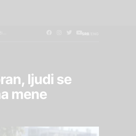
/
SRB
ENG
an, ljudi se
na mene