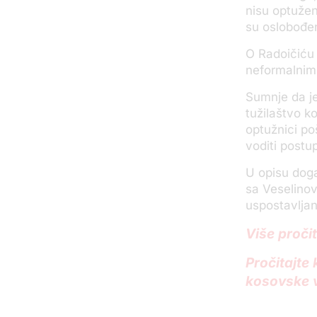
nisu optuženi
su oslobođe
O Radoičiću 
neformalnim
Sumnje da je
tužilaštvo ko
optužnici p
voditi postu
U opisu doga
sa Veselinovi
uspostavljan
Više proči
Pročitajte
kosovske 