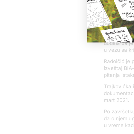
tako što će 
Beogradu.
„O tome da j
obezbeđuje p
koji pričaju 
dodala da je
u vezu sa kr
Radoičić je 
izveštaj BIA
pitanja ista
Trajkovićka 
dokumentaci
mart 2021.
Po završetku
da o njemu g
u vreme kada