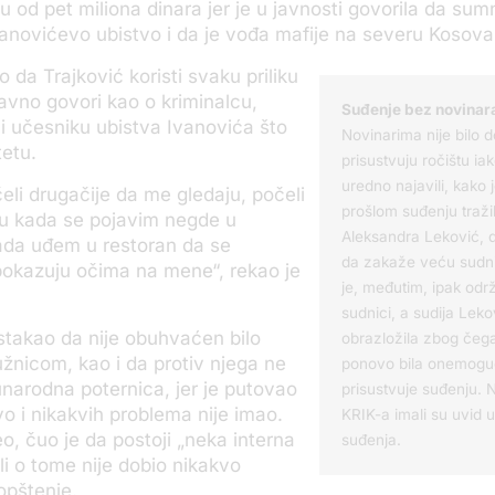
u od pet miliona dinara jer je u javnosti govorila da sum
anovićevo ubistvo i da je vođa mafije na severu Kosov
o da Trajković koristi svaku priliku
avno govori kao o kriminalcu,
Suđenje bez novinar
 i učesniku ubistva Ivanovića što
Novinarima nije bilo 
tetu.
prisustvuju ročištu ia
uredno najavili, kako 
čeli drugačije da me gledaju, počeli
prošlom suđenju tražil
ju kada se pojavim negde u
Aleksandra Leković, 
 kada uđem u restoran da se
da zakaže veću sudn
pokazuju očima na mene“, rekao je
je, međutim, ipak odr
sudnici, a sudija Leko
istakao da nije obuhvaćen bilo
obrazložila zbog čega
nicom, kao i da protiv njega ne
ponovo bila onemogu
narodna poternica, jer je putovao
prisustvuje suđenju. 
vo i nikakvih problema nije imao.
KRIK-a imali su uvid u
o, čuo je da postoji „neka interna
suđenja.
ali o tome nije dobio nikakvo
opštenje.