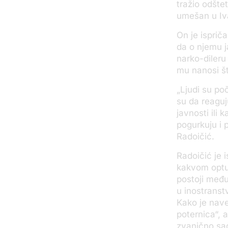
tražio odštet
umešan u Iv
On je ispriča
da o njemu j
narko-dileru
mu nanosi š
„Ljudi su po
su da reagu
javnosti ili
pogurkuju i 
Radoičić.
Radoičić je 
kakvom optuž
postoji među
u inostranst
Kako je nave
poternica“, 
zvanično sa