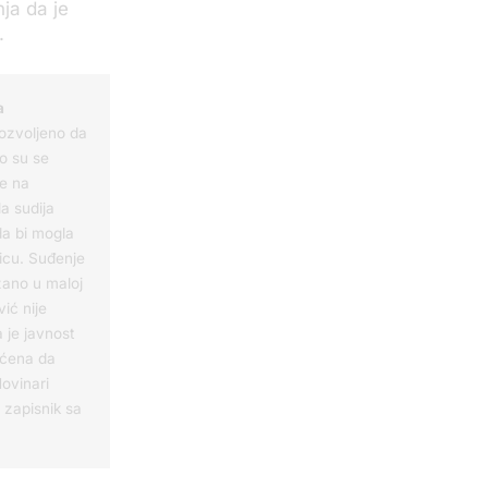
nja da je
a.
a
dozvoljeno da
ko su se
je na
a sudija
da bi mogla
icu. Suđenje
žano u maloj
vić nije
 je javnost
ćena da
Novinari
 zapisnik sa