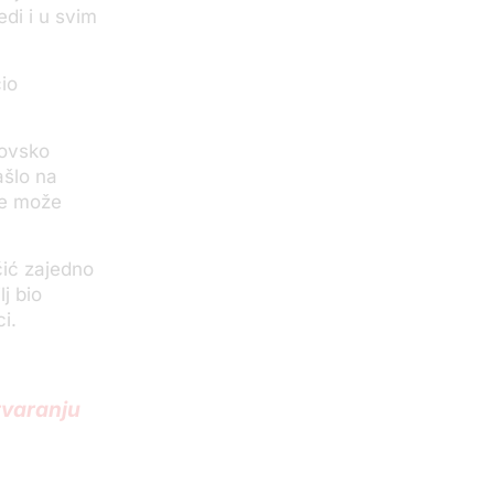
edi i u svim
čio
sovsko
ašlo na
ne može
čić zajedno
j bio
ci.
tvaranju