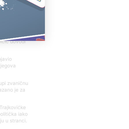
fom u
mrti, da
 sa Kosova,
tičarka i
ičić dovodi
bjavio
njegova
kupi zvaničnu
azano je za
Trajkovićke
litička iako
u u stranci.