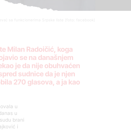
leva) sa funkcionerima Srpske liste (foto: facebook)
te Milan Radoičić, koga
pojavio se na današnjem
Rekao je da nije obuhvaćen
ispred sudnice da je njen
obila 270 glasova, a ja kao
vovala u
 danas u
 sudu brani
jković i