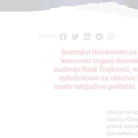
Podeli:
Sumnjivi biznismen sa 
kosovski organi dovode
suđenju Radi Trajković, k
optužnicom za ubistvo ka
motiv isključivo politički
Iako je na K
ubistvu Oliv
pratnji advo
povređenu ča