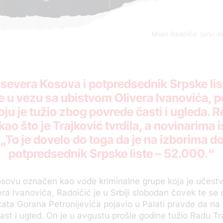
Milan Radoičić (prvi s
severa Kosova i potpredsednik Srpske lis
 u vezu sa ubistvom Olivera Ivanovića, 
oju je tužio zbog povrede časti i ugleda. 
o što je Trajković tvrdila, a novinarima 
. „To je dovelo do toga da je na izborima d
potpredsednik Srpske liste – 52.000.“
osovu označen kao vođe kriminalne grupe koja je učest
era Ivanovića, Radoičić je u Srbiji slobodan čovek te se
kata Gorana Petronijevića pojavio u Palati pravde da na
st i ugled. On je u avgustu prošle godine tužio Radu Tra