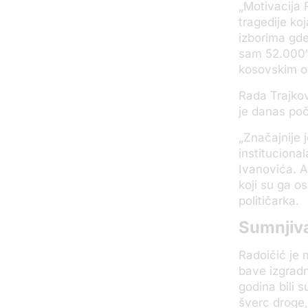
„Motivacija 
tragedije koj
izborima gde
sam 52.000“,
kosovskim o
Rada Trajkov
je danas poč
„Značajnije 
instituciona
Ivanovića. 
koji su ga os
političarka.
Sumnjiva
Radoičić je 
bave izgradn
godina bili 
šverc droge,