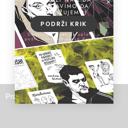
NASTAVIMO DA
ISTRAŽUJEMO!
PODRŽI KRIK
Donacije možeš da uplatiš u
pošti, banci ili preko PayPal-a
Pročitaj još: