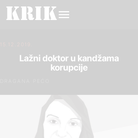
15.12.2019.
Lažni doktor u kandžama
korupcije
DRAGANA PEĆO