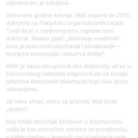
odbrana mu je odbijena.
Samo dve godine kasnije, Mali uspeva da 2013.
doktorira na Faklultetu organizacionih nauka.
Tvrdi da je u međuvremenu napisao novi
doktorat. Naslov glasi: „Kreiranje vrednosti
kroz proces restrukturiranja i privatizacije –
teorijske koncepcije i iskustva Srbije“.
KRIK je želeo da uporedi oba doktorata, ali su iz
Ekonomskog fakluteta odgovorili da ne čuvaju
tekstove doktorskih disertacija koje nisu javno
odbranjene.
Za neke stvari, mora se priznati, Mali jeste
„doktor“.
Kao mladi stručnjak školovan u inostranstvu,
radio je kao pomoćnik ministra za privatizaciju,
a zatim prešao u Agenciju za privatizaciju gde