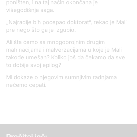
poništen, i na taj način okončana je
višegodišnja saga.
„Najradije bih pocepao doktorat“, rekao je Mali
pre nego što ga je izgubio.
Ali šta ćemo sa mnogobrojnim drugim
mahinacijama i malverzacijama u koje je Mali
takođe umešan? Koliko još da čekamo da sve
to dobije svoj epilog?
Mi dokaze o njegovim sumnjivim radnjama
nećemo cepati.
Pročitaj još: