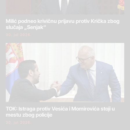
Milić podneo krivičnu prijavu protiv Krička zbog
slučaja „Senjak“
30. jul 2026.
TOK: Istraga protiv Vesića i Momirovića stoji u
mestu zbog policije
30. jul 2026.