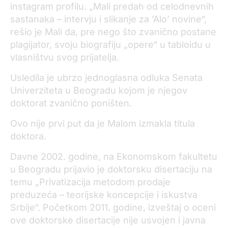
instagram profilu. „Mali predah od celodnevnih
sastanaka – intervju i slikanje za ’Alo’ novine“,
rešio je Mali da, pre nego što zvanično postane
plagijator, svoju biografiju „opere“ u tabloidu u
vlasništvu svog prijatelja.
Usledila je ubrzo jednoglasna odluka Senata
Univerziteta u Beogradu kojom je njegov
doktorat zvanično poništen.
Ovo nije prvi put da je Malom izmakla titula
doktora.
Davne 2002. godine, na Ekonomskom fakultetu
u Beogradu prijavio je doktorsku disertaciju na
temu „Privatizacija metodom prodaje
preduzeća – teorijske koncepcije i iskustva
Srbije“. Početkom 2011. godine, izveštaj o oceni
ove doktorske disertacije nije usvojen i javna