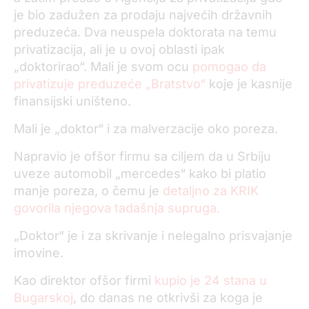
je bio zadužen za prodaju najvećih državnih
preduzeća. Dva neuspela doktorata na temu
privatizacija, ali je u ovoj oblasti ipak
„doktorirao“. Mali je svom ocu
pomogao da
privatizuje preduzeće „Bratstvo“
koje je kasnije
finansijski uništeno.
Mali je „doktor“ i za malverzacije oko poreza.
Napravio je ofšor firmu sa ciljem da u Srbiju
uveze automobil „mercedes“ kako bi platio
manje poreza, o čemu je
detaljno za KRIK
govorila njegova tadašnja supruga.
„Doktor“ je i za skrivanje i nelegalno prisvajanje
imovine.
Kao direktor ofšor firmi
kupio je 24 stana u
Bugarskoj
, do danas ne otkrivši za koga je