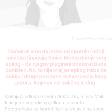
Dragana Pećo/Ilustracija
Dočekali smo da jedna od spornih radnji
ministra finansija Siniše Malog dobije svoj
epilog – da njegov plagirani doktorat bude
poništen. No, to nije kraj jer epilog treba da
dobiju i druge
poslovne malverzacije istog
autora
. A njihov niz prilično je dug.
Čekajući odluku o svom doktoratu, Siniša Mali
kitio je novogodišnju jelku u kabinetu.
Fotografisao se ispred nje i to objavio na svom