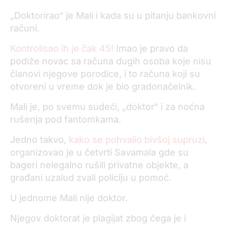
„Doktorirao“ je Mali i kada su u pitanju bankovni
računi.
Kontrolisao ih je čak 45!
Imao je pravo da
podiže novac sa računa dugih osoba koje nisu
članovi njegove porodice, i to računa koji su
otvoreni u vreme dok je bio gradonačelnik.
Mali je, po svemu sudeći, „doktor“ i za noćna
rušenja pod fantomkama.
Jedno takvo,
kako se pohvalio bivšoj supruzi
,
organizovao je u četvrti Savamala gde su
bageri nelegalno rušili privatne objekte, a
građani uzalud zvali policiju u pomoć.
U jednome Mali nije doktor.
Njegov doktorat je plagijat zbog čega je i