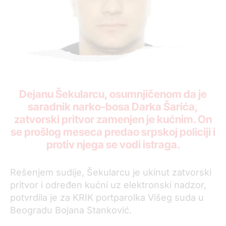
Dejanu Šekularcu, osumnjičenom da je
saradnik narko-bosa Darka Šarića,
zatvorski pritvor zamenjen je kućnim. On
se prošlog meseca predao srpskoj policiji i
protiv njega se vodi istraga.
Rešenjem sudije, Šekularcu je ukinut zatvorski
pritvor i određen kućni uz elektronski nadzor,
potvrdila je za KRIK portparolka Višeg suda u
Beogradu Bojana Stanković.