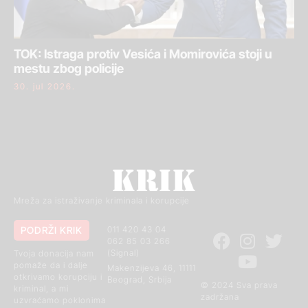
TOK: Istraga protiv Vesića i Momirovića stoji u
mestu zbog policije
30. jul 2026.
Mreža za istraživanje kriminala i korupcije
PODRŽI KRIK
011 420 43 04
062 85 03 266
(Signal)
Tvoja donacija nam
pomaže da i dalje
Makenzijeva 46, 11111
otkrivamo korupciju i
Beograd, Srbija
© 2024 Sva prava
kriminal, a mi
zadržana
uzvraćamo poklonima