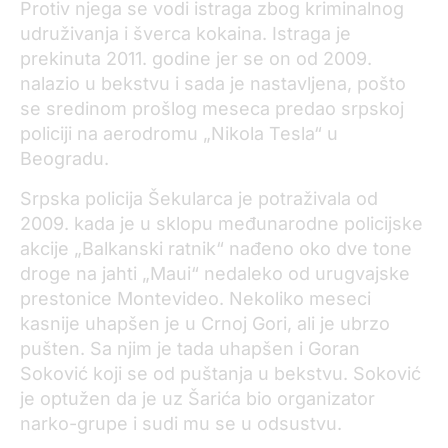
Protiv njega se vodi istraga zbog kriminalnog
udruživanja i šverca kokaina. Istraga je
prekinuta 2011. godine jer se on od 2009.
nalazio u bekstvu i sada je nastavljena, pošto
se sredinom prošlog meseca predao srpskoj
policiji na aerodromu „Nikola Tesla“ u
Beogradu.
Srpska policija Šekularca je potraživala od
2009. kada je u sklopu međunarodne policijske
akcije „Balkanski ratnik“ nađeno oko dve tone
droge na jahti „Maui“ nedaleko od urugvajske
prestonice Montevideo. Nekoliko meseci
kasnije uhapšen je u Crnoj Gori, ali je ubrzo
pušten. Sa njim je tada uhapšen i Goran
Soković koji se od puštanja u bekstvu. Soković
je optužen da je uz Šarića bio organizator
narko-grupe i sudi mu se u odsustvu.