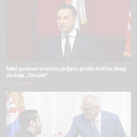
Milić podneo krivičnu prijavu protiv Krička zbog
slučaja „Senjak“
30. jul 2026.