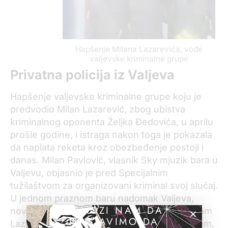
Hapšenje Milana Lazarevića, vođe
valjevske kriminalne grupe
Privatna policija iz Valjeva
Hapšenje valjevske kriminalne grupe koju je
predvodio Milan Lazarević, zbog ubistva
kriminalnog oponenta Željka Đedovića, u aprilu
prošle godine, i istraga nakon toga je pokazala
da naplata reketa kroz obezbeđenje postoji i
danas. Milan Pavlović, vlasnik Sky mjuzik bara u
Valjevu, objasnio je pred Specijalnim
tužilaštvom za organizovani kriminal svoj slučaj.
U jednom praznom baru nadomak Valjeva,
POMOZI NAM DA
novembra 2006.godine, susreo se sa Milanom
NASTAVIMO DA
Lazarevićem, agresivnim lokalnim kriminalcem,