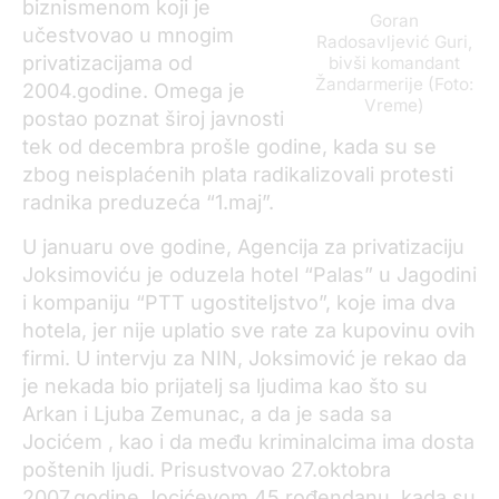
biznismenom koji je
Goran
učestvovao u mnogim
Radosavljević Guri,
privatizacijama od
bivši komandant
Žandarmerije (Foto:
2004.godine. Omega je
Vreme)
postao poznat široj javnosti
tek od decembra prošle godine, kada su se
zbog neisplaćenih plata radikalizovali protesti
radnika preduzeća “1.maj”.
U januaru ove godine, Agencija za privatizaciju
Joksimoviću je oduzela hotel “Palas” u Jagodini
i kompaniju “PTT ugostiteljstvo”, koje ima dva
hotela, jer nije uplatio sve rate za kupovinu ovih
firmi. U intervju za NIN, Joksimović je rekao da
je nekada bio prijatelj sa ljudima kao što su
Arkan i Ljuba Zemunac, a da je sada sa
Jocićem , kao i da među kriminalcima ima dosta
poštenih ljudi. Prisustvovao 27.oktobra
2007.godine Jocićevom 45.rođendanu, kada su