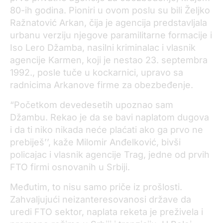
80-ih godina. Pioniri u ovom poslu su bili Željko
Ražnatović Arkan, čija je agencija predstavljala
urbanu verziju njegove paramilitarne formacije i
Iso Lero Džamba, nasilni kriminalac i vlasnik
agencije Karmen, koji je nestao 23. septembra
1992., posle tuče u kockarnici, upravo sa
radnicima Arkanove firme za obezbeđenje.
“Početkom devedesetih upoznao sam
Džambu. Rekao je da se bavi naplatom dugova
i da ti niko nikada neće plaćati ako ga prvo ne
prebiješ’’, kaže Milomir Anđelković, bivši
policajac i vlasnik agencije Trag, jedne od prvih
FTO firmi osnovanih u Srbiji.
Međutim, to nisu samo priče iz prošlosti.
Zahvaljujući neizanteresovanosi države da
uredi FTO sektor, naplata reketa je preživela i