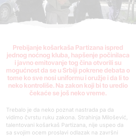
Prebijanje košarkaša Partizana ispred
jednog noćnog kluba, hapšenje počinilaca
i javno emitovanje tog čina otvorili su
mogućnost da se u Srbiji pokrene debata o
tome ko sve nosi uniformu i oružje i da li to
neko kontroliše. Na zakon koji bi to uredio
čekaće se još neko vreme.
Trebalo je da neko poznat nastrada pa da
vidimo čvrstu ruku zakona. Strahinja Milošević,
talentovani košarkaš Partizana, nije uspeo da
sa svojim ocem proslavi odlazak na završni