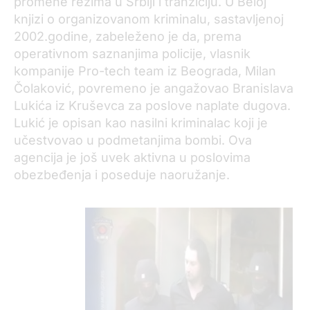
promene režima u Srbiji i tranziciju. U Beloj
knjizi o organizovanom kriminalu, sastavljenoj
2002.godine, zabeleženo je da, prema
operativnom saznanjima policije, vlasnik
kompanije Pro-tech team iz Beograda, Milan
Čolaković, povremeno je angažovao Branislava
Lukića iz Kruševca za poslove naplate dugova.
Lukić je opisan kao nasilni kriminalac koji je
učestvovao u podmetanjima bombi. Ova
agencija je još uvek aktivna u poslovima
obezbeđenja i poseduje naoružanje.