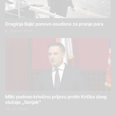
Draginja Bajić ponovo osuđena za pranje para
4. avgust 2026.
Milić podneo krivičnu prijavu protiv Krička zbog
slučaja „Senjak“
30. jul 2026.