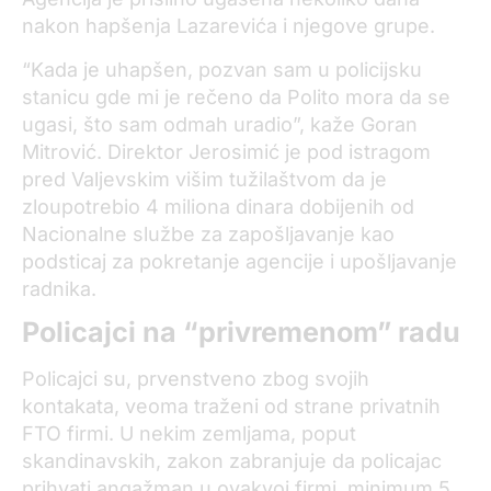
nakon hapšenja Lazarevića i njegove grupe.
“Kada je uhapšen, pozvan sam u policijsku
stanicu gde mi je rečeno da Polito mora da se
ugasi, što sam odmah uradio”, kaže Goran
Mitrović. Direktor Jerosimić je pod istragom
pred Valjevskim višim tužilaštvom da je
zloupotrebio 4 miliona dinara dobijenih od
Nacionalne službe za zapošljavanje kao
podsticaj za pokretanje agencije i upošljavanje
radnika.
Policajci na “privremenom” radu
Policajci su, prvenstveno zbog svojih
kontakata, veoma traženi od strane privatnih
FTO firmi. U nekim zemljama, poput
skandinavskih, zakon zabranjuje da policajac
prihvati angažman u ovakvoj firmi, minimum 5