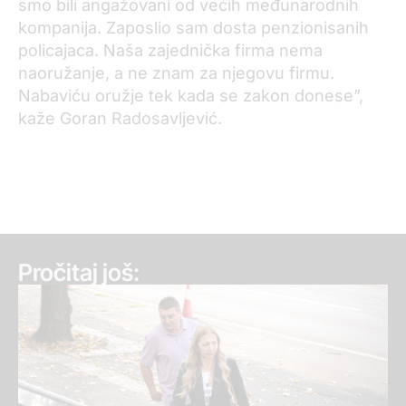
smo bili angažovani od većih međunarodnih
kompanija. Zaposlio sam dosta penzionisanih
policajaca. Naša zajednička firma nema
naoružanje, a ne znam za njegovu firmu.
Nabaviću oružje tek kada se zakon donese”,
kaže Goran Radosavljević.
Pročitaj još: