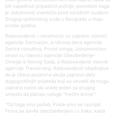
bili napadnuti pripadnici policije, povodom čega
je Joksimović svedočio pred istražnim sudijom
Drugog opštinskog suda u Beogradu u maju
prošle godine.
Radosavljević i Joksimović su zajedno vlasnici
agencije Sectracon, a njihova deca agencije
Sectra conulting. Pored ovoga, Joksimovićevi
sinovi su vlasnici agencije Obezbeđenje-
Omega iz Novog Sada, a Radosavljević vlasnik
agencije Trackerdog. Radosavljević objašnjava
da je čitava poslovna akcija zapravo delo
dugogodišnjih prijatelja koji su shvatili da mogu
zajedno nešto da urade jedan za drugog
umesto da plaćaju usluge “trećim licima”:
“Od toga smo počeli. Posle smo se razvijali.
Firma se bavila obezbeđenjem i u Iraku, kada