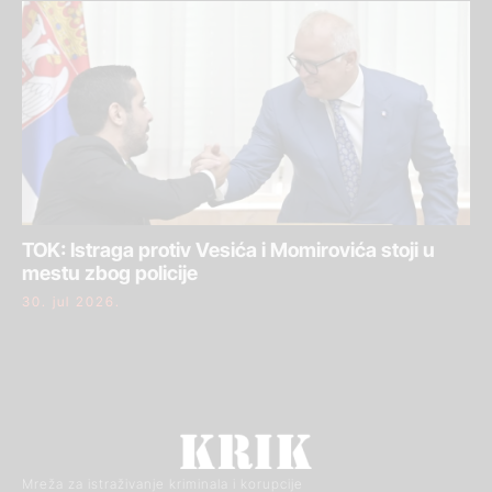
TOK: Istraga protiv Vesića i Momirovića stoji u
mestu zbog policije
30. jul 2026.
Mreža za istraživanje kriminala i korupcije