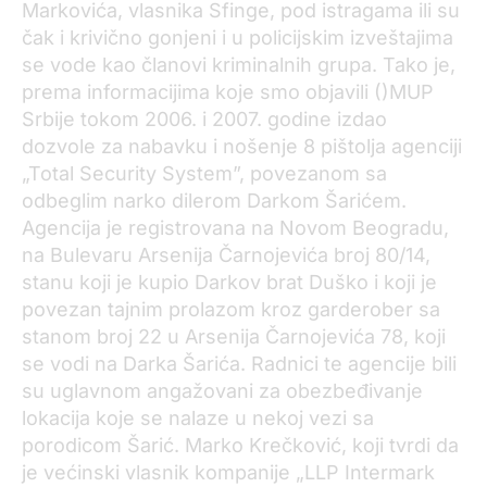
Markovića, vlasnika Sfinge, pod istragama ili su
čak i krivično gonjeni i u policijskim izveštajima
se vode kao članovi kriminalnih grupa. Tako je,
prema informacijima koje smo objavili ()MUP
Srbije tokom 2006. i 2007. godine izdao
dozvole za nabavku i nošenje 8 pištolja agenciji
„Total Security System”, povezanom sa
odbeglim narko dilerom Darkom Šarićem.
Agencija je registrovana na Novom Beogradu,
na Bulevaru Arsenija Čarnojevića broj 80/14,
stanu koji je kupio Darkov brat Duško i koji je
povezan tajnim prolazom kroz garderober sa
stanom broj 22 u Arsenija Čarnojevića 78, koji
se vodi na Darka Šarića. Radnici te agencije bili
su uglavnom angažovani za obezbeđivanje
lokacija koje se nalaze u nekoj vezi sa
porodicom Šarić. Marko Krečković, koji tvrdi da
je većinski vlasnik kompanije „LLP Intermark