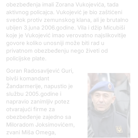
obezbeđenja imali Zorana Vukojevića, tada
aktivnog policajca. Vukojević je bio zaštićeni
svedok protiv zemunskog klana, ali je brutalno
ubijen 3.juna 2006.godine. Vila i džip Micubiši
koje je Vukojević imao verovatno najslikovitije
govore koliko unosniji može biti rad u
privatnom obezbeđenju nego živeti od
policijske plate.
Goran Radosavljević Guri,
bivši komandant
Žandarmerije, napustio je
službu 2005.godine i
napravio zanimljiv potez
otvarajući firme za
obezbeđenje zajedno sa
Miloradom Joksimovićem,
zvani Miša Omega,