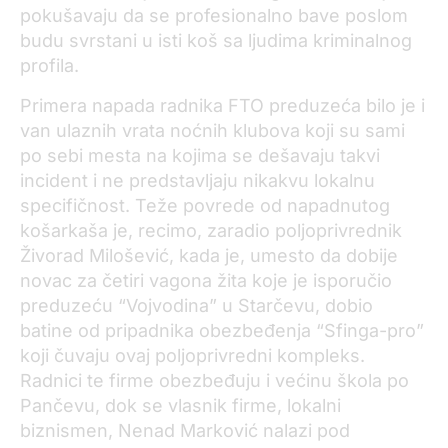
pokušavaju da se profesionalno bave poslom
budu svrstani u isti koš sa ljudima kriminalnog
profila.
Primera napada radnika FTO preduzeća bilo je i
van ulaznih vrata noćnih klubova koji su sami
po sebi mesta na kojima se dešavaju takvi
incident i ne predstavljaju nikakvu lokalnu
specifičnost. Teže povrede od napadnutog
košarkaša je, recimo, zaradio poljoprivrednik
Živorad Milošević, kada je, umesto da dobije
novac za četiri vagona žita koje je isporučio
preduzeću “Vojvodina” u Starčevu, dobio
batine od pripadnika obezbeđenja “Sfinga-pro”
koji čuvaju ovaj poljoprivredni kompleks.
Radnici te firme obezbeđuju i većinu škola po
Pančevu, dok se vlasnik firme, lokalni
biznismen, Nenad Marković nalazi pod