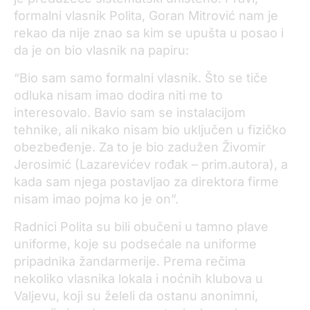
formalni vlasnik Polita, Goran Mitrović nam je
rekao da nije znao sa kim se upušta u posao i
da je on bio vlasnik na papiru:
“Bio sam samo formalni vlasnik. Što se tiče
odluka nisam imao dodira niti me to
interesovalo. Bavio sam se instalacijom
tehnike, ali nikako nisam bio uključen u fizičko
obezbeđenje. Za to je bio zadužen Živomir
Jerosimić (Lazarevićev rođak – prim.autora), a
kada sam njega postavljao za direktora firme
nisam imao pojma ko je on”.
Radnici Polita su bili obučeni u tamno plave
uniforme, koje su podsećale na uniforme
pripadnika žandarmerije. Prema rečima
nekoliko vlasnika lokala i noćnih klubova u
Valjevu, koji su želeli da ostanu anonimni,