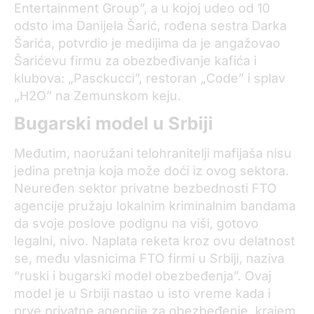
Entertainment Group”, a u kojoj udeo od 10
odsto ima Danijela Šarić, rođena sestra Darka
Šarića, potvrdio je medijima da je angažovao
Šarićevu firmu za obezbeđivanje kafića i
klubova: „Pasckucci”, restoran „Code” i splav
„H2O” na Zemunskom keju.
Bugarski model u Srbiji
Međutim, naoružani telohranitelji mafijaša nisu
jedina pretnja koja može doći iz ovog sektora.
Neuređen sektor privatne bezbednosti FTO
agencije pružaju lokalnim kriminalnim bandama
da svoje poslove podignu na viši, gotovo
legalni, nivo. Naplata reketa kroz ovu delatnost
se, među vlasnicima FTO firmi u Srbiji, naziva
“ruski i bugarski model obezbeđenja”. Ovaj
model je u Srbiji nastao u isto vreme kada i
prve privatne agencije za obezbeđenje, krajem