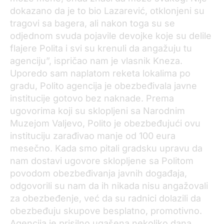
dokazano da je to bio Lazarević, otklonjeni su
tragovi sa bagera, ali nakon toga su se
odjednom svuda pojavile devojke koje su delile
flajere Polita i svi su krenuli da angažuju tu
agenciju”, ispričao nam je vlasnik Kneza.
Uporedo sam naplatom reketa lokalima po
gradu, Polito agencija je obezbeđivala javne
institucije gotovo bez naknade. Prema
ugovorima koji su sklopljeni sa Narodnim
Muzejom Valjevo, Polito je obezbeđujući ovu
instituciju zarađivao manje od 100 eura
mesečno. Kada smo pitali gradsku upravu da
nam dostavi ugovore sklopljene sa Politom
povodom obezbeđivanja javnih događaja,
odgovorili su nam da ih nikada nisu angažovali
za obezbeđenje, već da su radnici dolazili da
obezbeđuju skupove besplatno, promotivno.
Agencija je prisilno ugašena nekoliko dana