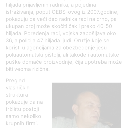
hiljada prijavljenih radnika, a pojedina
istraživanja, poput OEBS-ovog iz 2007.godine,
pokazuju da veći deo radnika radi na crno, pa
ukupan broj može skočiti čak i preko 40-50
hiljada. Poređenja radi, vojska zapošljava oko
36, a policija 47 hiljada ljudi. Oružje koje se
koristi u agencijama za obezbeđenje jesu
poluautomatski pištolji, ali takođe i automatske
puške domaće proizvodnje, čija upotreba može
biti veoma rizična.
Pregled
vlasničkih
struktura
pokazuje da na
tržištu postoji
samo nekoliko
krupnih firmi.