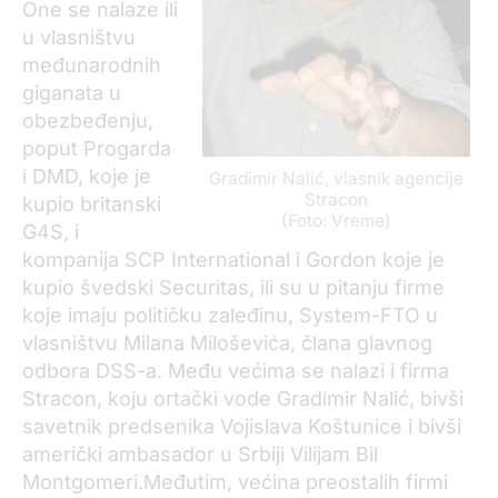
One se nalaze ili
u vlasništvu
međunarodnih
giganata u
obezbeđenju,
poput Progarda
i DMD, koje je
Gradimir Nalić, vlasnik agencije
Stracon
kupio britanski
(Foto: Vreme)
G4S, i
kompanija SCP International i Gordon koje je
kupio švedski Securitas, ili su u pitanju firme
koje imaju političku zaleđinu, System-FTO u
vlasništvu Milana Miloševića, člana glavnog
odbora DSS-a. Među većima se nalazi i firma
Stracon, koju ortački vode Gradimir Nalić, bivši
savetnik predsenika Vojislava Koštunice i bivši
američki ambasador u Srbiji Vilijam Bil
Montgomeri.Međutim, većina preostalih firmi