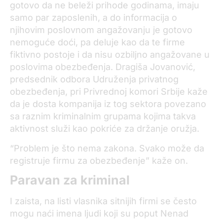
gotovo da ne beleži prihode godinama, imaju
samo par zaposlenih, a do informacija o
njihovim poslovnom angažovanju je gotovo
nemoguće doći, pa deluje kao da te firme
fiktivno postoje i da nisu ozbiljno angažovane u
poslovima obezbeđenja. Dragiša Jovanović,
predsednik odbora Udruženja privatnog
obezbeđenja, pri Privrednoj komori Srbije kaže
da je dosta kompanija iz tog sektora povezano
sa raznim kriminalnim grupama kojima takva
aktivnost služi kao pokriće za držanje oružja.
“Problem je što nema zakona. Svako može da
registruje firmu za obezbeđenje” kaže on.
Paravan za kriminal
I zaista, na listi vlasnika sitnijih firmi se često
mogu naći imena ljudi koji su poput Nenad