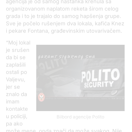
agencija je od samog nastanka krenula sa
organizovanom naplatom reketa širom celog
grada i to je trajalo do samog hapšenja grupe.
Sve je počelo rušenjem dva lokala, kafića Knez
i pekare Fontana, građevinskim utovarivačem.
“Moj lokal
je srušen
da bi se
zaplašili
ostali po
Valjevu,
jer se
znalo da
imam
kontakte
u policiji,
Bilbord agencije Polito
pa ako
može mene, onda znači da može svakog. Nije