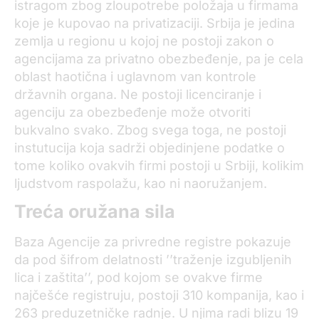
istragom zbog zloupotrebe položaja u firmama
koje je kupovao na privatizaciji. Srbija je jedina
zemlja u regionu u kojoj ne postoji zakon o
agencijama za privatno obezbeđenje, pa je cela
oblast haotična i uglavnom van kontrole
državnih organa. Ne postoji licenciranje i
agenciju za obezbeđenje može otvoriti
bukvalno svako. Zbog svega toga, ne postoji
instutucija koja sadrži objedinjene podatke o
tome koliko ovakvih firmi postoji u Srbiji, kolikim
ljudstvom raspolažu, kao ni naoružanjem.
Treća oružana sila
Baza Agencije za privredne registre pokazuje
da pod šifrom delatnosti ’’traženje izgubljenih
lica i zaštita’’, pod kojom se ovakve firme
najčešće registruju, postoji 310 kompanija, kao i
263 preduzetničke radnje. U njima radi blizu 19