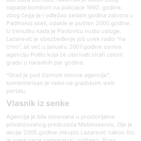
napada bombom na policajce 1992. godine,
zbog čega je i odležao sedam godina zatvora u
Padinskoj skeli, odakle je pušten 2000.godine.
U trenutku kada je Pavloviću nudio usluge,
Lazarević je obezbeđenje još uvek radio “na
crno”, ali već u januaru 2007.godine osniva
agenciju Polito koja će uterivati strah celom
gradu u narednih par godina.
“Grad je pod čizmom moćne agencije”,
komentarisao je neko na gradskom web
portalu.
Vlasnik iz senke
Agencija je bila osnovana u prostorijama
privatizovanog preduzeća Mašinoservis, čije je
akcije 2005.godine otkupio Lazarević nakon što
je preduzeće sistematski uništeno. Pravi,