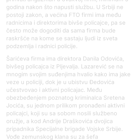
godina nakon što napusti službu. U Srbiji ne
postoji zakon, a većina FTO firmi ima među
radnicima i direktorima bivše policajce, pa se
često može dogoditi da sama firma bude
raskršće na kome se sastaju ljudi iz sveta
podzemlja i radnici policije.
Šarićeva firma ima direktora Danila Odovića,
bivšeg policajca iz Pljevalja. Lazarević se na
mnogim svojim suđenjima hvalio kako ima jake
veze u policiji, dok je u ubistvu Đedovića
učestvovao i aktivni policajac. Među
obezbeđenjem poznatog kriminalca Sretena
Jocića, su jednom prilikom pronađeni aktivni
policajci, koji su sa sobom nosili službeno
oružje, a kod Andrije Draškovića dvojica
pripadnika Specijalne brigade Vojske Srbije.
Vođe zemunskog klana su za šefa