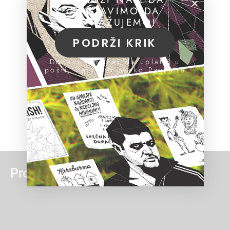
NASTAVIMO DA
ISTRAŽUJEMO!
PODRŽI KRIK
Donacije možeš da uplatiš u
pošti, banci ili preko PayPal-a
Pročitaj još: