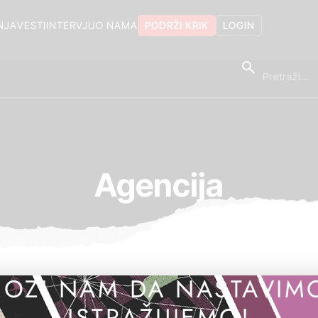
NJA
VESTI
INTERVJU
O NAMA
PODRŽI KRIK
LOGIN
Agencija
OZI NAM DA NASTAVIM
ISTRAŽUJEMO!