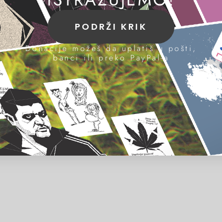
PODRŽI KRIK
Donacije možeš da uplatiš u pošti,
banci ili preko PayPal-a