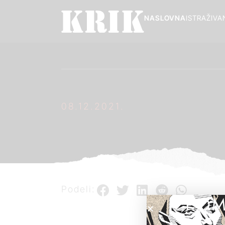
NASLOVNA
ISTRAŽIVA
08.12.2021.
Podeli:
POM