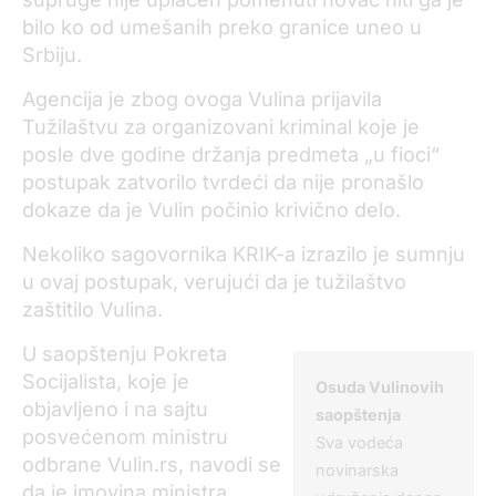
bilo ko od umešanih preko granice uneo u
Srbiju.
Agencija je zbog ovoga Vulina prijavila
Tužilaštvu za organizovani kriminal koje je
posle dve godine držanja predmeta „u fioci“
postupak zatvorilo tvrdeći da nije pronašlo
dokaze da je Vulin počinio krivično delo.
Nekoliko sagovornika KRIK-a izrazilo je sumnju
u ovaj postupak, verujući da je tužilaštvo
zaštitilo Vulina.
U saopštenju Pokreta
Socijalista, koje je
Osuda Vulinovih
objavljeno i na sajtu
saopštenja
posvećenom ministru
Sva vodeća
odbrane Vulin.rs, navodi se
novinarska
da je imovina ministra