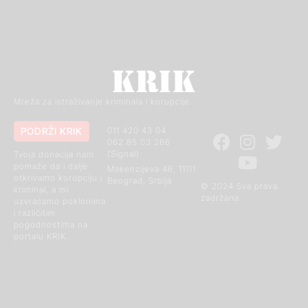
Mreža za istraživanje kriminala i korupcije
PODRŽI KRIK
011 420 43 04
062 85 03 266
(Signal)
Tvoja donacija nam
pomaže da i dalje
Makenzijeva 46, 11111
otkrivamo korupciju i
Beograd, Srbija
© 2024 Sva prava
kriminal, a mi
zadržana
uzvraćamo poklonima
i različitim
pogodnostima na
portalu KRIK.