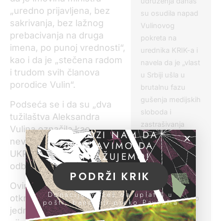
udruženja danas
„uredno prijavljena, bez
su osudila napad
sakrivanja, bez lažnog
Vulinovog
prebacivanja na druga
pokreta na
imena, po punoj vrednosti“,
urednika KRIK-a i
kao i da je „stečena radom
navela da je „vlast
i trudom svih članova
u Srbiji ušla u
porodice Vulin“.
brutalnu fazu
gušenja medijskih
Podseća se i da su „dva
sloboda i
tužilaštva Aleksandra
zastrašivanja
Vulina označila kao
POMOZI NAM DA
novinara, sa
nevinog i nakon istrage
NASTAVIMO DA
ciljem da u
UKP-a, donela odluku o
ISTRAŽUJEMO!
potpunosti
odbacivanju prijave.“
onemogući
PODRŽI KRIK
Ovim nisu demantovana
kontrolnu ulogu
Donacije možeš da uplatiš u
otkrića KRIK-a, i ni u
medija i slomi bilo
pošti, banci ili preko PayPal-a
jednom saopštenju Vulin
kakav slobodni