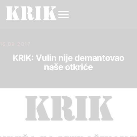
19.09.2017.
KRIK: Vulin nije demantovao
naše otkriće