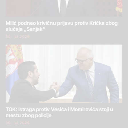
Milić podneo krivičnu prijavu protiv Krička zbog
slučaja „Senjak“
30. jul 2026.
TOK: Istraga protiv Vesića i Momirovića stoji u
mestu zbog policije
30. jul 2026.