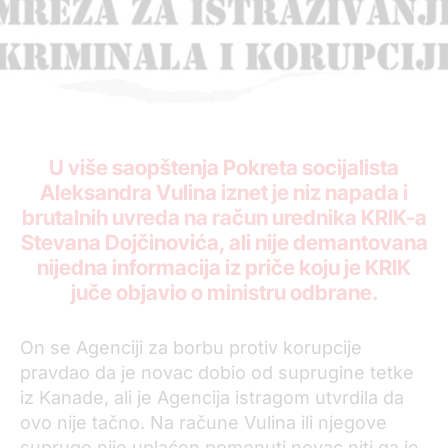
U više saopštenja Pokreta socijalista
Aleksandra Vulina
iznet je niz napada i
brutalnih uvreda na račun urednika KRIK-a
Stevana Dojčinovića, ali nije demantovana
nijedna informacija iz priče koju je KRIK
juče objavio o ministru odbrane.
On se Agenciji za borbu protiv korupcije
pravdao da je novac dobio od suprugine tetke
iz Kanade, ali je Agencija istragom utvrdila da
ovo nije tačno. Na račune Vulina ili njegove
supruge nije uplaćen pomenuti novac niti ga je