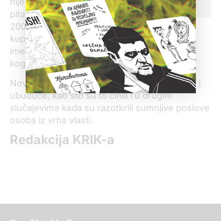
nije odgovorio na glavno
kritički glas“.
pitanje: odakle mu više od
200.000 evra kojim je
kupio trosobni stan na Zvezdari, niti je otkrio
ime misterioznog investitora iz Marbelje od
koga je kupio stan.
Novinari KRIK-a insistiraće na ovim pitanjima i
ubuduće, kao što su to činili i u drugim
slučajevima kada su razotkrili sumnjive poslove
osoba iz vrha vlasti.
Redakcija KRIK-a