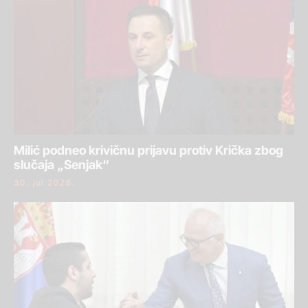
Milić podneo krivičnu prijavu protiv Krička zbog
slučaja „Senjak“
30. jul 2026.