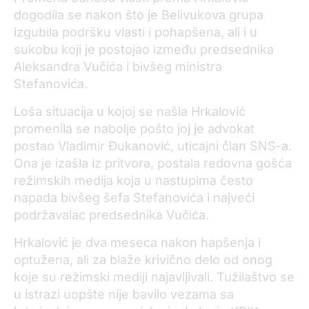
dogodila se nakon što je Belivukova grupa
izgubila podršku vlasti i pohapšena, ali i u
sukobu koji je postojao između predsednika
Aleksandra Vučića i bivšeg ministra
Stefanovića.
Loša situacija u kojoj se našla Hrkalović
promenila se nabolje pošto joj je advokat
postao Vladimir Đukanović, uticajni član SNS-a.
Ona je izašla iz pritvora, postala redovna gošća
režimskih medija koja u nastupima često
napada bivšeg šefa Stefanovića i najveći
podržavalac predsednika Vučića.
Hrkalović je dva meseca nakon hapšenja i
optužena, ali za blaže krivično delo od onog
koje su režimski mediji najavljivali. Tužilaštvo se
u istrazi uopšte nije bavilo vezama sa