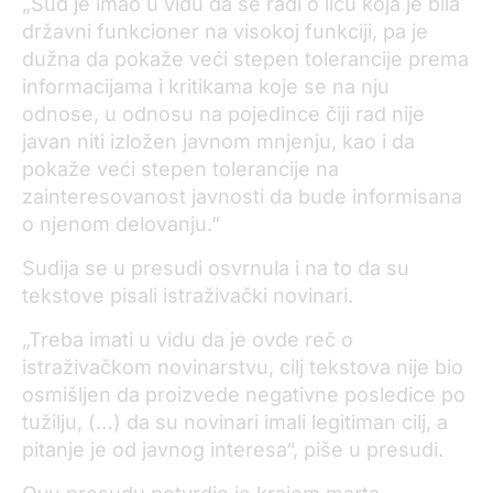
„Sud je imao u vidu da se radi o licu koja je bila
državni funkcioner na visokoj funkciji, pa je
dužna da pokaže veći stepen tolerancije prema
informacijama i kritikama koje se na nju
odnose, u odnosu na pojedince čiji rad nije
javan niti izložen javnom mnjenju, kao i da
pokaže veći stepen tolerancije na
zainteresovanost javnosti da bude informisana
o njenom delovanju.”
Sudija se u presudi osvrnula i na to da su
tekstove pisali istraživački novinari.
„Treba imati u vidu da je ovde reč o
istraživačkom novinarstvu, cilj tekstova nije bio
osmišljen da proizvede negativne posledice po
tužilju, (…) da su novinari imali legitiman cilj, a
pitanje je od javnog interesa“, piše u presudi.