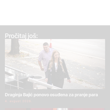
Pročitaj još:
Draginja Bajić ponovo osuđena za pranje para
4. avgust 2026.