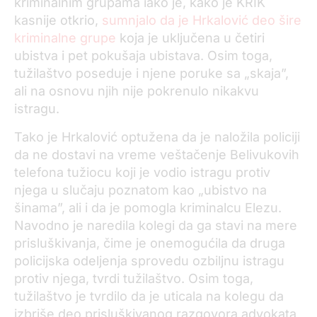
kriminalnim grupama iako je, kako je KRIK
kasnije otkrio,
sumnjalo da je Hrkalović deo šire
kriminalne grupe
koja je uključena u četiri
ubistva i pet pokušaja ubistava. Osim toga,
tužilaštvo poseduje i njene poruke sa „skaja”,
ali na osnovu njih nije pokrenulo nikakvu
istragu.
Tako je Hrkalović optužena da je naložila policiji
da ne dostavi na vreme veštačenje Belivukovih
telefona tužiocu koji je vodio istragu protiv
njega u slučaju poznatom kao „ubistvo na
šinama”, ali i da je pomogla kriminalcu Elezu.
Navodno je naredila kolegi da ga stavi na mere
prisluškivanja, čime je onemogućila da druga
policijska odeljenja sprovedu ozbiljnu istragu
protiv njega, tvrdi tužilaštvo. Osim toga,
tužilaštvo je tvrdilo da je uticala na kolegu da
izbriše deo prisluškivanog razgovora advokata