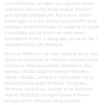
ove informacije sa ciljem da u javnosti stvore
pogrešnu sliku o njoj zbog čega je navodno
doživljavala neprijatnosti. Na sudu je otišla i
korak dalje i u svom iskazu optužila KRIK da je
pokušao da izvrši pritisak na sudije da je osude
u postupku koji se protiv nje vodio pred
Specijalnim sudom u Beogradu, pa da se čak i
razbolela zbog ovih tekstova.
Novinari KRIK-a su na sudu objasnili da se deo
tekstova zbog kojih je Hrkalović podnela tužbu
odnosi na odranije poznate činjenice iz dva
najveća slučaja organizovanog kriminala u
zemlji – slučaja „Jovanjica” i postupka koji se
tiče kriminalca Veljka Belivuka. Drugi deo
tekstova, ispričali su, baziran je na optužnici
koju je Tužilaštvo za organizovani kriminal
podiglo protiv Hrkalović zbog trgovine