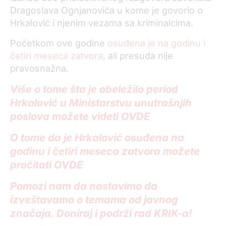
Dragoslava Ognjanovića u kome je govorio o
Hrkalović i njenim vezama sa kriminalcima.
Početkom ove godine
osuđena je na godinu i
četiri meseca zatvora
, ali presuda nije
pravosnažna.
Više o tome šta je obeležilo period
Hrkalović u Ministarstvu unutrašnjih
poslova možete videti OVDE
O tome da je Hrkalović osuđena na
godinu i četiri meseca zatvora možete
pročitati OVDE
Pomozi nam da nastavimo da
izveštavamo o temama od javnog
značaja. Doniraj i podrži rad KRIK-a!