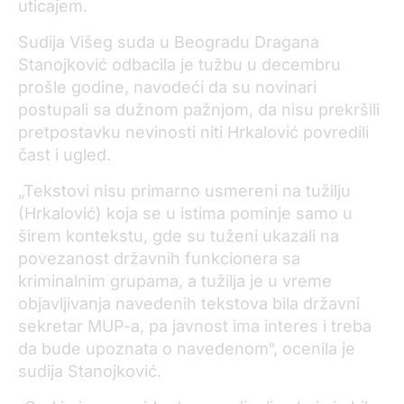
uticajem.
Sudija Višeg suda u Beogradu Dragana
Stanojković odbacila je tužbu u decembru
prošle godine, navodeći da su novinari
postupali sa dužnom pažnjom, da nisu prekršili
pretpostavku nevinosti niti Hrkalović povredili
čast i ugled.
„Tekstovi nisu primarno usmereni na tužilju
(Hrkalović) koja se u istima pominje samo u
širem kontekstu, gde su tuženi ukazali na
povezanost državnih funkcionera sa
kriminalnim grupama, a tužilja je u vreme
objavljivanja navedenih tekstova bila državni
sekretar MUP-a, pa javnost ima interes i treba
da bude upoznata o navedenom“, ocenila je
sudija Stanojković.