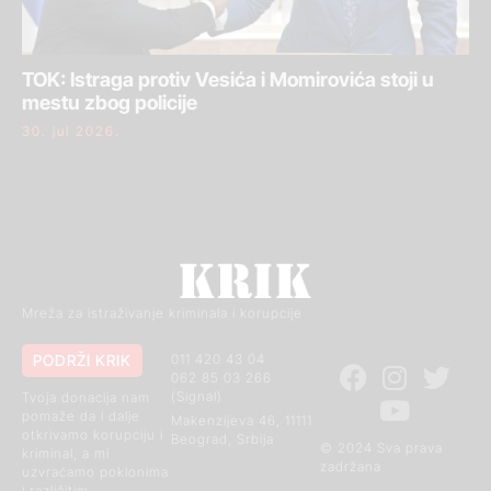
TOK: Istraga protiv Vesića i Momirovića stoji u
mestu zbog policije
30. jul 2026.
Mreža za istraživanje kriminala i korupcije
PODRŽI KRIK
011 420 43 04
062 85 03 266
(Signal)
Tvoja donacija nam
pomaže da i dalje
Makenzijeva 46, 11111
otkrivamo korupciju i
Beograd, Srbija
© 2024 Sva prava
kriminal, a mi
zadržana
uzvraćamo poklonima
i različitim