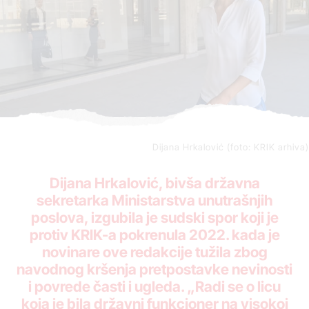
Dijana Hrkalović (foto: KRIK arhiva)
Dijana Hrkalović, bivša državna
sekretarka Ministarstva unutrašnjih
poslova, izgubila je sudski spor koji je
protiv KRIK-a pokrenula 2022. kada je
novinare ove redakcije tužila zbog
navodnog kršenja pretpostavke nevinosti
i povrede časti i ugleda. „Radi se o licu
koja je bila državni funkcioner na visokoj