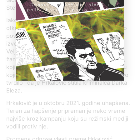
Donacije možeš da uplatiš u
Stefanovića.
pošti, banci ili preko PayPal-a
Iako je radila u policiji, Hrkalović je, kako su
otkrili novinari i utvrdila policija, bila posredno
povezana sa kriminalcima. Policija je tako u
izveštaju o veštačenju telefona kriminalca
Veljka Belivuka citirala njegove prepiske sa
žandarmom Nenadom Vučkovićem Vučkom,
koji je zapravo bio pravi vođa ove grupe – a u
kojima pominju Hrkalović. Kasnije je tužilaštvo
tvrdilo i da je Hrkalović štitila kriminalca Darka
Eleza.
Hrkalović je u oktobru 2021. godine uhapšena.
Teren za hapšenje pripreman je neko vreme
najviše kroz kampanju koju su režimski mediji
vodili protiv nje.
Promena odnosa vlasti prema Hrkalović