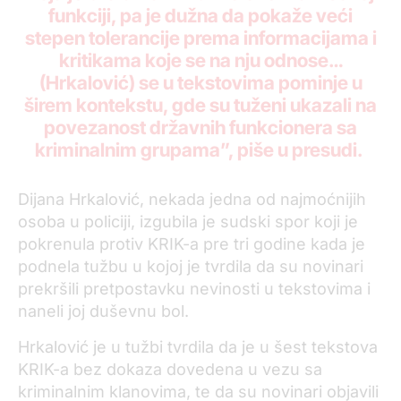
funkciji, pa je dužna da pokaže veći
stepen tolerancije prema informacijama i
kritikama koje se na nju odnose…
(Hrkalović) se u tekstovima pominje u
širem kontekstu, gde su tuženi ukazali na
povezanost državnih funkcionera sa
kriminalnim grupama”, piše u presudi.
Dijana Hrkalović, nekada jedna od najmoćnijih
osoba u policiji, izgubila je sudski spor koji je
pokrenula protiv KRIK-a pre tri godine kada je
podnela tužbu u kojoj je tvrdila da su novinari
prekršili pretpostavku nevinosti u tekstovima i
naneli joj duševnu bol.
Hrkalović je u tužbi tvrdila da je u šest tekstova
KRIK-a bez dokaza dovedena u vezu sa
kriminalnim klanovima, te da su novinari objavili