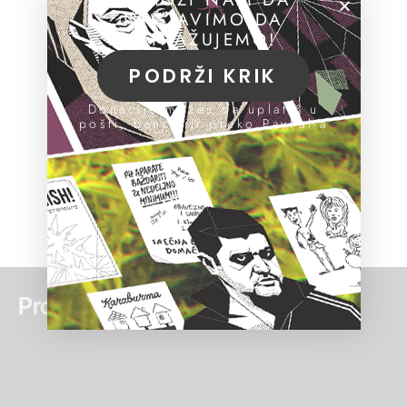
NASTAVIMO DA
ISTRAŽUJEMO!
PODRŽI KRIK
Donacije možeš da uplatiš u
pošti, banci ili preko PayPal-a
Pročitaj još: