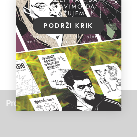
NASTAVIMO DA
ISTRAŽUJEMO!
PODRŽI KRIK
Donacije možeš da uplatiš u
pošti, banci ili preko PayPal-a
Pročitaj još: