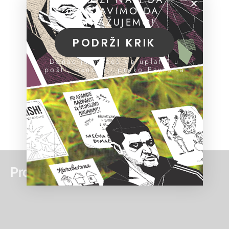
NASTAVIMO DA
ISTRAŽUJEMO!
PODRŽI KRIK
Donacije možeš da uplatiš u
pošti, banci ili preko PayPal-a
Pročitaj još: