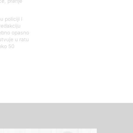
ce, pranje
 policiji i
 redakciju
sebno opasno
tvuje u ratu
 oko 50