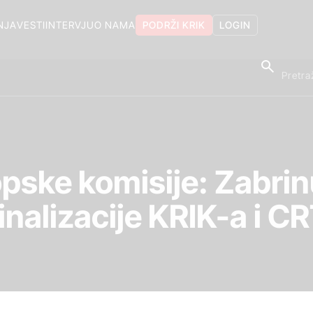
NJA
VESTI
INTERVJU
O NAMA
PODRŽI KRIK
LOGIN
pske komisije: Zabri
inalizacije KRIK-a i C