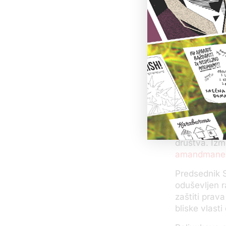
a.
Ovo telo pozi
društvo kako
preduslov z
U kampanji ko
lažno su opt
vladajuće Sr
porez i da s
Napade su do
brojna domać
društva. Izm
amandmane na
Predsednik S
oduševljen r
zaštiti prav
bliske vlast