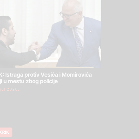
: Istraga protiv Vesića i Momirovića
ji u mestu zbog policije
 jul 2026.
KRIK