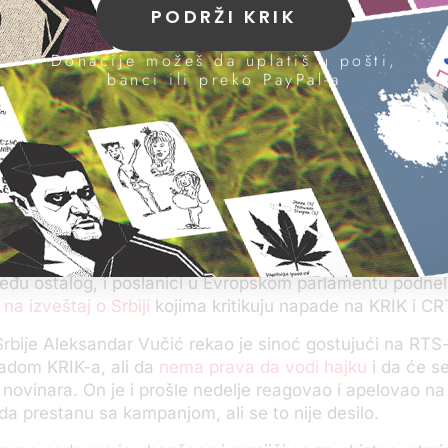
PODRŽI KRIK
va nadležne institucije u Srbiji da zaštite nezavisne medi
Donacije možeš da uplatiš u pošti,
 bi im bilo omogućeno da rade u slobodnom okruženju š
banci ili preko PayPal-a
a svako demokratsko društvo.
ja traje više od nedelju dana predstavnici vlasti i provla
užili KRIK da sarađuje sa grupom Veljka Belivuka, a posl
pske napredne stranke u skupštini nas je optužio da n
mo kriminalno udruženje.
 sada osudile pojedine strane ambasade, tela Evropske 
a i međunarodna novinarska udruženja i organizacije c
eđu ostalog, i poslanici u Evropskom parlamentu podnel
 izveštaj o Srbiji
kojima kritikuju napade na KRIK i CR
rbije Aleksandar Vučić rekao je sinoć gostujući na RTS-
adom KRIK-a, ali da
nema prava da vodi hajku
i da će se
a novinara. On je i prošle nedelje reagovao i apelovao na
i da prestanu sa kampanjom, ali se to nije desilo.