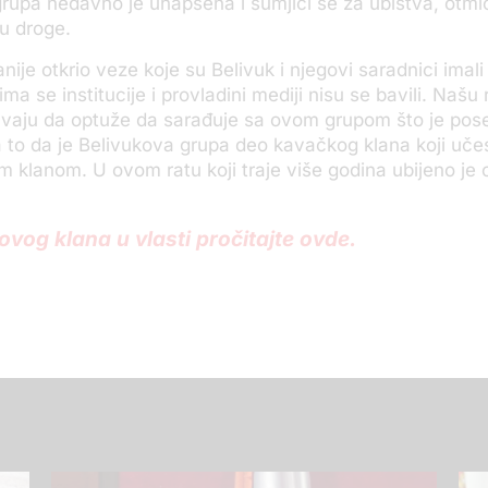
rupa nedavno je uhapšena i sumjiči se za ubistva, otmi
ju droge.
anije otkrio veze koje su Belivuk i njegovi saradnici imali u
ojima se institucije i provladini mediji nisu se bavili. Našu
vaju da optuže da sarađuje sa ovom grupom što je po
 to da je Belivukova grupa deo kavačkog klana koji učes
im klanom. U ovom ratu koji traje više godina ubijeno je
vog klana u vlasti pročitajte ovde.