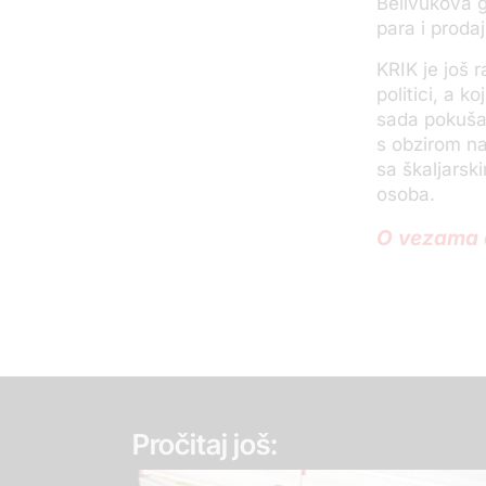
Belivukova g
para i proda
KRIK je još r
politici, a k
sada pokuša
s obzirom na
sa škaljarsk
osoba.
O vezama o
Pročitaj još: