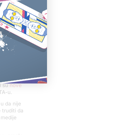
je i civilno
to je
dini tabloidi
anik
e plaćamo
unije i
ivilnog
i su
nove
TA-u.
u da nije
 truditi da
 medije