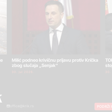
je
Milić podneo krivičnu prijavu protiv Krička
TOK
zbog slučaja „Senjak“
sto
30. jul 2026.
30.
office@krik.rs
PODRŽI 