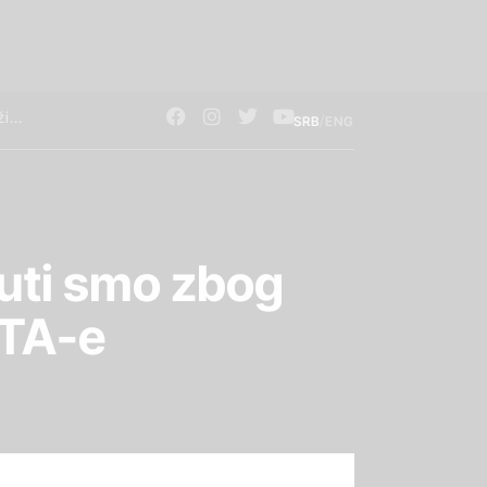
/
SRB
ENG
nuti smo zbog
RTA-e