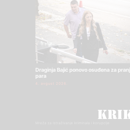
Draginja Bajić ponovo osuđena za pran
para
4. avgust 2026.
Mreža za istraživanje kriminala i korupcije