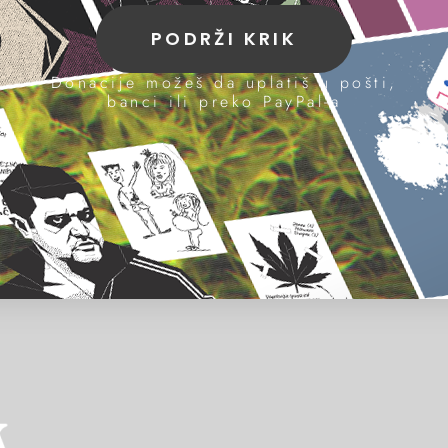
PODRŽI KRIK
Donacije možeš da uplatiš u pošti,
banci ili preko PayPal-a