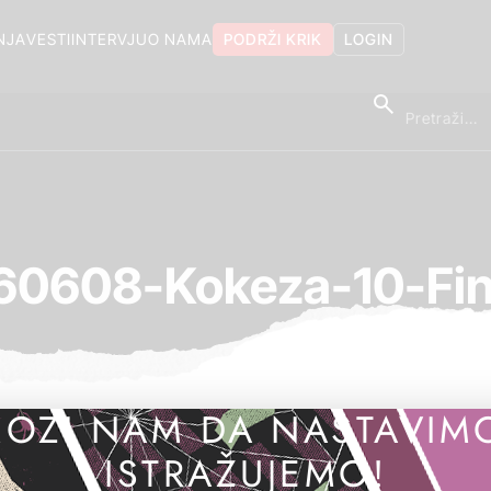
NJA
VESTI
INTERVJU
O NAMA
PODRŽI KRIK
LOGIN
60608-Kokeza-10-Fin
OZI NAM DA NASTAVIM
ISTRAŽUJEMO!