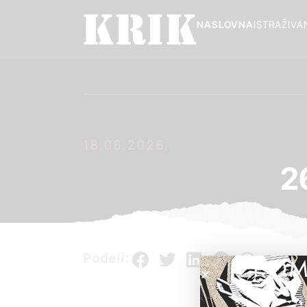
NASLOVNA
ISTRAŽIVA
18.06.2026.
2
Podeli:
POM