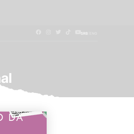
/
SRB
ENG
al
O DA