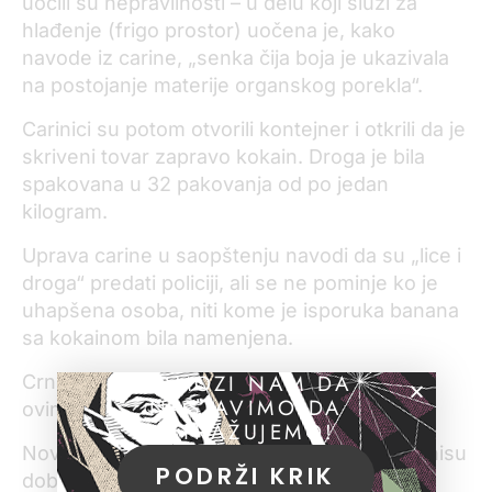
uočili su nepravilnosti – u delu koji služi za
hlađenje (frigo prostor) uočena je, kako
navode iz carine, „senka čija boja je ukazivala
na postojanje materije organskog porekla“.
Carinici su potom otvorili kontejner i otkrili da je
skriveni tovar zapravo kokain. Droga je bila
spakovana u 32 pakovanja od po jedan
kilogram.
Uprava carine u saopštenju navodi da su „lice i
droga“ predati policiji, ali se ne pominje ko je
uhapšena osoba, niti kome je isporuka banana
sa kokainom bila namenjena.
POMOZI NAM DA
Crnogorska policija se nije oglasila u vezi sa
NASTAVIMO DA
ovim događajem.
ISTRAŽUJEMO!
Novinari KRIK-a poslali su pitanja policiji, ali nisu
PODRŽI KRIK
dobili odgovore.