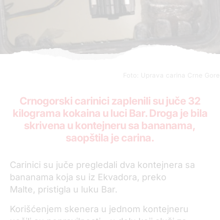
Foto: Uprava carina Crne Gore
Crnogorski carinici zaplenili su juče 32
kilograma kokaina u luci Bar. Droga je bila
skrivena u kontejneru sa bananama,
saopštila je carina.
Carinici su juče pregledali dva kontejnera sa
bananama koja su iz Ekvadora, preko
Malte, pristigla u luku Bar.
Korišćenjem skenera u jednom kontejneru