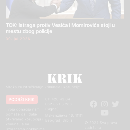
TOK: Istraga protiv Vesića i Momirovića stoji u
mestu zbog policije
30. jul 2026.
Mreža za istraživanje kriminala i korupcije
PODRŽI KRIK
011 420 43 04
062 85 03 266
(Signal)
Tvoja donacija nam
pomaže da i dalje
Makenzijeva 46, 11111
otkrivamo korupciju i
Beograd, Srbija
© 2024 Sva prava
kriminal, a mi
zadržana
uzvraćamo poklonima