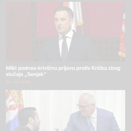
Milić podneo krivičnu prijavu protiv Krička zbog
slučaja „Senjak“
30. jul 2026.