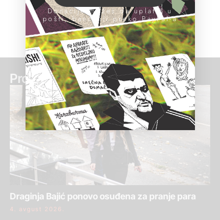
Donacije možeš da uplatiš u
pošti, banci ili preko PayPal-a
Pročitaj još:
Draginja Bajić ponovo osuđena za pranje para
4. avgust 2026.