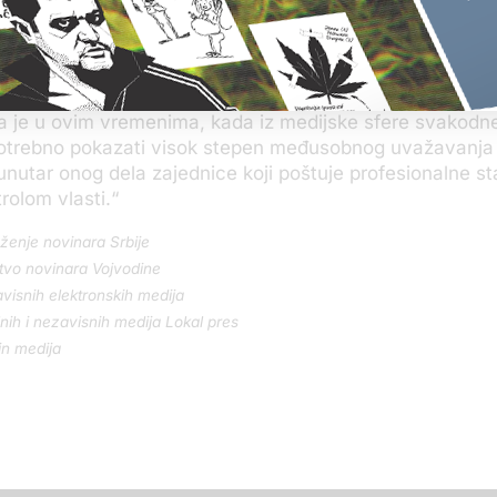
 novinarskih, medijskih i organizacija civilnog društva, 
obodu medija, sa premijerkom Anom Brnabić, i predaje z
edijske situacija – ništa suštinski nije promenilo, ukolik
je urušavanje medijskih sloboda i položaja novinara i m
 je u ovim vremenima, kada iz medijske sfere svakodne
potrebno pokazati visok stepen međusobnog uvažavanja 
 unutar onog dela zajednice koji poštuje profesionalne st
rolom vlasti.“
ženje novinara Srbije
tvo novinara Vojvodine
avisnih elektronskih medija
lnih i nezavisnih medija Lokal pres
jn medija