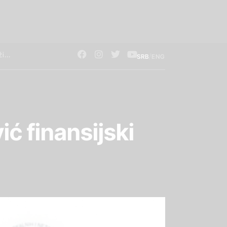
/
SRB
ENG
ić finansijski