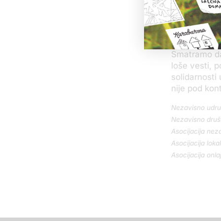
predstavnika
Grupu za sl
poboljšanje m
računamo dal
Smatramo da
loše vesti, 
solidarnosti
nije pod kont
Nezavisno udru
Nezavisno druš
Asocijacija nez
Asocijacija loka
Asocijacija onla