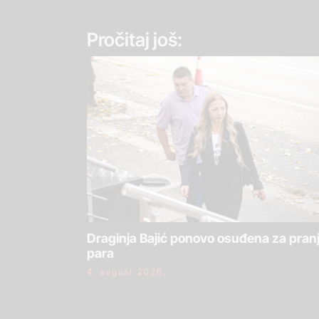
Pročitaj još:
Draginja Bajić ponovo osuđena za pran
para
4. avgust 2026.