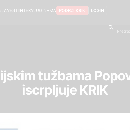
NJA
VESTI
INTERVJU
O NAMA
PODRŽI KRIK
LOGIN
rijskim tužbama Popov
iscrpljuje KRIK