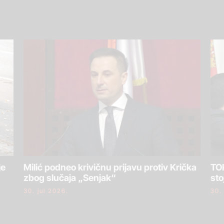
je
Milić podneo krivičnu prijavu protiv Krička
TOK
zbog slučaja „Senjak“
sto
30. jul 2026.
30.