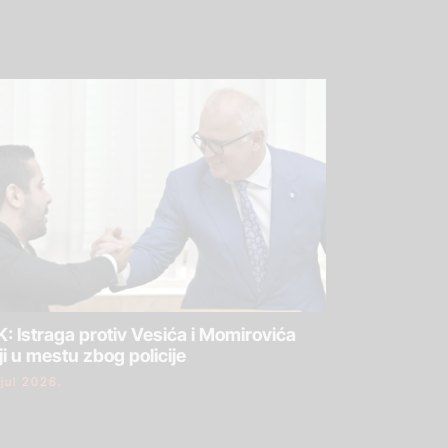
: Istraga protiv Vesića i Momirovića
ji u mestu zbog policije
 jul 2026.