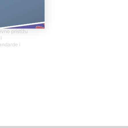
okupljenih u
ahteva za
o u to ne
edija.
vno pristižu
i
andarde i