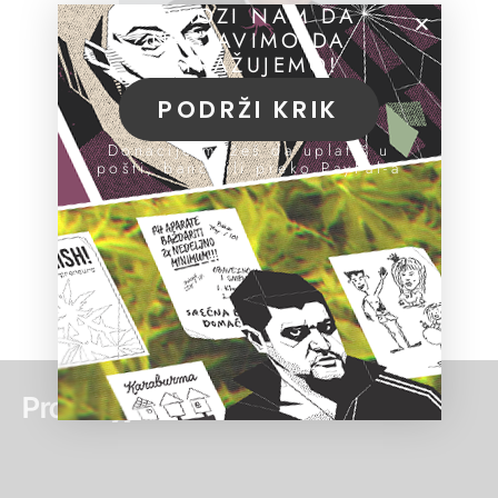
POMOZI NAM DA
NASTAVIMO DA
ISTRAŽUJEMO!
PODRŽI KRIK
Donacije možeš da uplatiš u
pošti, banci ili preko PayPal-a
Pročitaj još: