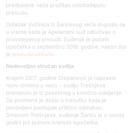
predsednik veća pročitao oslobađajuću
presudu.
Odlazak Vučinića iz Šarićevog veća dogodio se
u vreme kada je Apelacioni sud odlučivao o
prvostepenoj presudi. Suđenje je počelo
ispočetka u septembru 2016. godine, nakon što
je
presuda ukinuta.
Nedovoljno stručan sudija
Krajem 2017. godine Stepanović je napravio
novu izmenu u veću – sudiju Trešnjeva
premestio je iz posebnog u krivično odeljenje.
Do promene je došlo u trenutku kada je
ponovljeni postupak prilično odmakao.
Smenom Trešnjeva, suđenje Šariću je u osmoj
godini još jednom krenulo ispočetka.