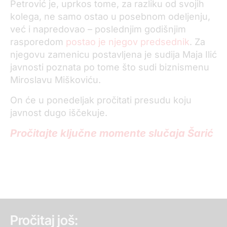
Petrović je, uprkos tome, za razliku od svojih
kolega, ne samo ostao u posebnom odeljenju,
već i napredovao – poslednjim godišnjim
rasporedom
postao je njegov predsednik
. Za
njegovu zamenicu postavljena je sudija Maja Ilić
javnosti poznata po tome što sudi biznismenu
Miroslavu Miškoviću.
On će u ponedeljak pročitati presudu koju
javnost dugo iščekuje.
Pročitajte ključne momente slučaja Šarić
Pročitaj još: