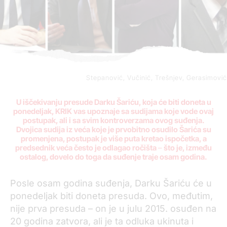
Stepanović, Vučinić, Trešnjev, Gerasimović
U iščekivanju presude Darku Šariću, koja će biti doneta u
ponedeljak, KRIK vas upoznaje sa sudijama koje vode ovaj
postupak, ali i sa svim kontroverzama ovog suđenja.
Dvojica sudija iz veća koje je prvobitno osudilo Šarića su
promenjena, postupak je više puta kretao ispočetka, a
predsednik veća često je odlagao ročišta
–
što je, između
ostalog, dovelo do toga da suđenje traje osam godina.
Posle osam godina suđenja, Darku Šariću će u
ponedeljak biti doneta presuda. Ovo, međutim,
nije prva presuda – on je u julu 2015. osuđen na
20 godina zatvora, ali je ta odluka ukinuta i