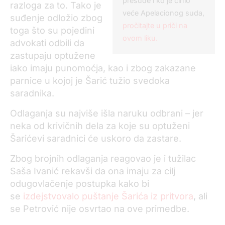
presude i ko je činio
razloga za to. Tako je
veće Apelacionog suda,
suđenje odložio zbog
pročitajte u priči na
toga što su pojedini
ovom liku.
advokati odbili da
zastupaju optužene
iako imaju punomoćja, kao i zbog zakazane
parnice u kojoj je Šarić tužio svedoka
saradnika.
Odlaganja su najviše išla naruku odbrani – jer
neka od krivičnih dela za koje su optuženi
Šarićevi saradnici će uskoro da zastare.
Zbog brojnih odlaganja reagovao je i tužilac
Saša Ivanić rekavši da ona imaju za cilj
odugovlačenje postupka kako bi
se
izdejstvovalo puštanje Šarića iz pritvora
, ali
se Petrović nije osvrtao na ove primedbe.