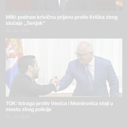
Milić podneo krivičnu prijavu protiv Krička zbog
slučaja „Senjak“
30. jul 2026.
TOK: Istraga protiv Vesića i Momirovića stoji u
mestu zbog policije
30. jul 2026.