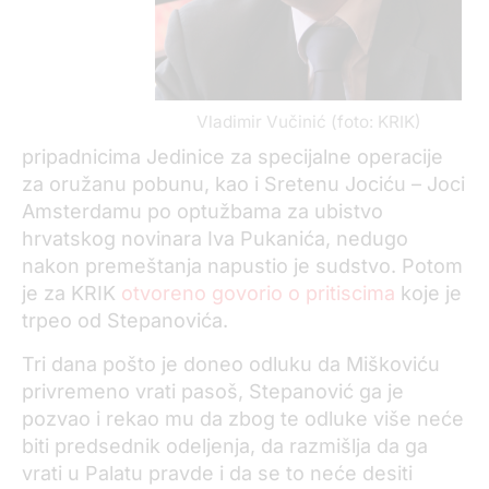
Vladimir Vučinić (foto: KRIK)
pripadnicima Jedinice za specijalne operacije
za oružanu pobunu, kao i Sretenu Jociću – Joci
Amsterdamu po optužbama za ubistvo
hrvatskog novinara Iva Pukanića, nedugo
nakon premeštanja napustio je sudstvo. Potom
je za KRIK
otvoreno govorio o pritiscima
koje je
trpeo od Stepanovića.
Tri dana pošto je doneo odluku da Miškoviću
privremeno vrati pasoš, Stepanović ga je
pozvao i rekao mu da zbog te odluke više neće
biti predsednik odeljenja, da razmišlja da ga
vrati u Palatu pravde i da se to neće desiti