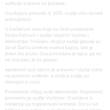
suđenje vraćeno na početak.
Osuđujuću presudu iz 2015. sudije nisu donele
jednoglasno.
U tročlanom veću koje su činili predsednik
Siniša Petrović i sudije Vladimir Vučinić i
Aleksandar Trešnjev, dvojica sudija glasala su
da se Šariću izrekne ovakva kazna, dok je
jedan bio protiv. Ova procedura je tajna, pa se
ne zna kako je ko glasao.
Apelacioni sud oborio je presudu i slučaj vratio
na ponovno suđenje, a dvojica sudija su
sklonjeni iz veća.
Predsednik Višeg suda Aleksandar Stepanović
premestio je sudije Vučinića i Trešnjeva iz
odeljenja za organizovani kriminal. Oni su se