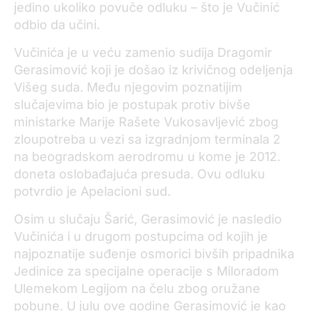
jedino ukoliko povuče odluku – što je Vučinić
odbio da učini.
Vučinića je u veću zamenio sudija Dragomir
Gerasimović koji je došao iz krivičnog odeljenja
Višeg suda. Među njegovim poznatijim
slučajevima bio je postupak protiv bivše
ministarke Marije Rašete Vukosavljević zbog
zloupotreba u vezi sa izgradnjom terminala 2
na beogradskom aerodromu u kome je 2012.
doneta oslobađajuća presuda. Ovu odluku
potvrdio je Apelacioni sud.
Osim u slučaju Šarić, Gerasimović je nasledio
Vučinića i u drugom postupcima od kojih je
najpoznatije suđenje osmorici bivših pripadnika
Jedinice za specijalne operacije s Miloradom
Ulemekom Legijom na čelu zbog oružane
pobune. U julu ove godine Gerasimović je kao