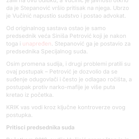
žalili na ovu odluku, a Vučinić je javnosti otkrio
da je Stepanović vršio pritisak na njega. Ubrzo
je Vučinić napustio sudstvo i postao advokat.
Od originalnog sastava ostao je samo
predsednik veća Siniša Petrović koji je nakon
toga i
unapređen
. Stepanović ga je postavio za
predsednika Specijalnog suda.
Osim promena sudija, i drugi problemi pratili su
ovaj postupak – Petrović je dozvolio da se
suđenje odugovlači i često je odlagao ročišta, a
postupak protiv narko-mafije je više puta
kretao iz početka.
KRIK vas vodi kroz ključne kontroverze ovog
postupka.
Pritisci predsednika suda