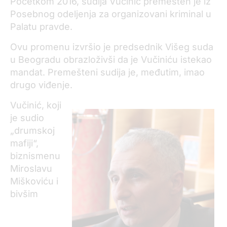
Početkom 2016, sudija Vučinić premešten je iz
Posebnog odeljenja za organizovani kriminal u
Palatu pravde.
Ovu promenu izvršio je predsednik Višeg suda
u Beogradu obrazloživši da je Vučiniću istekao
mandat. Premešteni sudija je, međutim, imao
drugo viđenje.
Vučinić, koji
je sudio
„drumskoj
mafiji“,
biznismenu
Miroslavu
Miškoviću i
bivšim