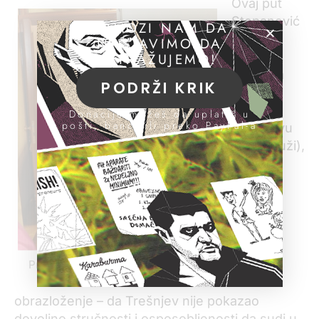
Ovaj put
Stepanović
POMOZI NAM DA
je, osim
NASTAVIMO DA
isteka
ISTRAŽUJEMO!
mandata
PODRŽI KRIK
(koji je
mogao
Donacije možeš da uplatiš u
pošti, banci ili preko PayPal-a
Trešnjevu
da produži),
imao i
drugo
Predsednik Višeg suda Aleksandar
Stepanović (foto: Viši sud)
obrazloženje – da Trešnjev nije pokazao
dovoljno stručnosti i osposobljenosti da sudi u