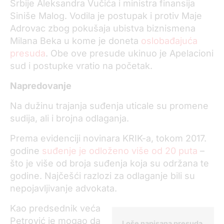
Srbije Aleksandra Vučića i ministra finansija
Siniše Malog. Vodila je postupak i protiv Maje
Adrovac zbog pokušaja ubistva biznismena
Milana Beka u kome je doneta
oslobađajuća
presuda
. Obe ove presude ukinuo je Apelacioni
sud i postupke vratio na početak.
Napredovanje
Na dužinu trajanja suđenja uticale su promene
sudija, ali i brojna odlaganja.
Prema evidenciji novinara KRIK-a, tokom 2017.
godine
suđenje je odloženo više od 20 puta
–
što je više od broja suđenja koja su održana te
godine. Najčešći razlozi za odlaganje bili su
nepojavljivanje advokata.
Kao predsednik veća
Petrović je mogao da
Loše napisana presuda