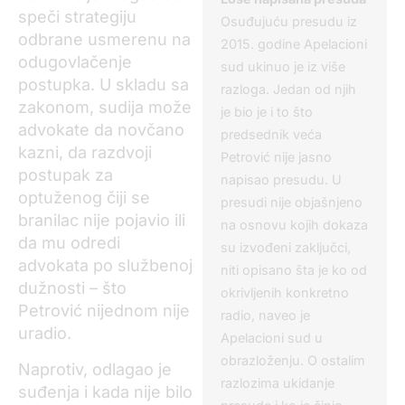
speči strategiju
Osuđujuću presudu iz
odbrane usmerenu na
2015. godine Apelacioni
odugovlačenje
sud ukinuo je iz više
postupka. U skladu sa
razloga. Jedan od njih
zakonom, sudija može
je bio je i to što
advokate da novčano
predsednik veća
kazni, da razdvoji
Petrović nije jasno
postupak za
napisao presudu. U
optuženog čiji se
presudi nije objašnjeno
branilac nije pojavio ili
na osnovu kojih dokaza
da mu odredi
su izvođeni zaključci,
advokata po službenoj
niti opisano šta je ko od
dužnosti – što
okrivljenih konkretno
Petrović nijednom nije
radio, naveo je
uradio.
Apelacioni sud u
obrazloženju. O ostalim
Naprotiv, odlagao je
razlozima ukidanje
suđenja i kada nije bilo