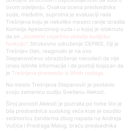
ovom odeljenju. Ovakva ocena predsednika
suda, međutim, suprotna je evaluaciji rada
Trešnjeva koju je nekoliko meseci ranije izradila
Komisija Apelacionog suda i u kojoj je istaknuto
da on
„izuzetno uspešno obavlja sudijsku
funkciju“
. Strukovno udruženje CEPRIS, čiji je
Trešnjev član, reagovalo je na ovo
Stepanovićevo obrazloženje navodeći da nije
izneo istinite informacije i da postoji bojazan da
je
Trešnjeva premestio iz ličnih razloga.
Na mesto Trešnjeva Stepanović je postavio
svoju zamenicu sudiju Svetlanu Aleksić.
Široj javnosti Aleksić je poznata po tome što je
bila predsednica sudskog veća koje je osudilo
sedmoricu žandarma zbog napada na Andreja
Vučića i Predraga Malog, braću predsednika