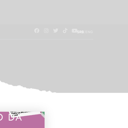
/
SRB
ENG
O DA