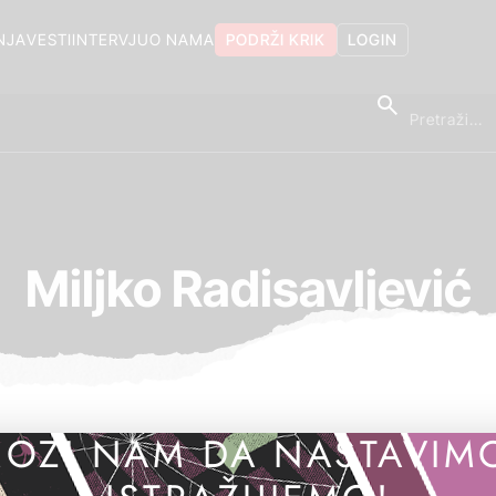
NJA
VESTI
INTERVJU
O NAMA
PODRŽI KRIK
LOGIN
Miljko Radisavljević
OZI NAM DA NASTAVIM