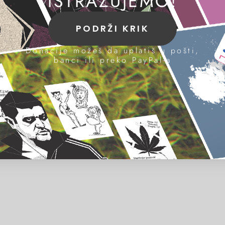
ISTRAŽUJEMO!
PODRŽI KRIK
Donacije možeš da uplatiš u pošti,
banci ili preko PayPal-a