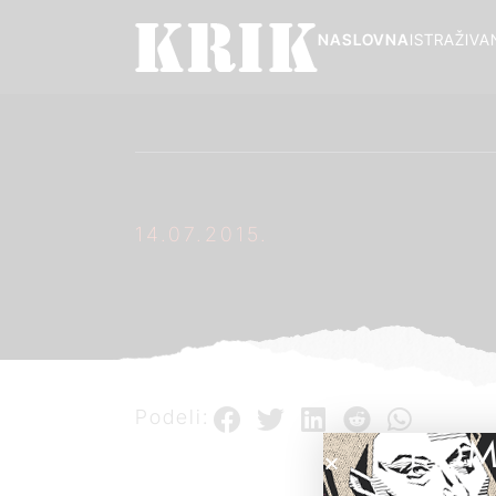
NASLOVNA
ISTRAŽIVA
14.07.2015.
Podeli:
POM