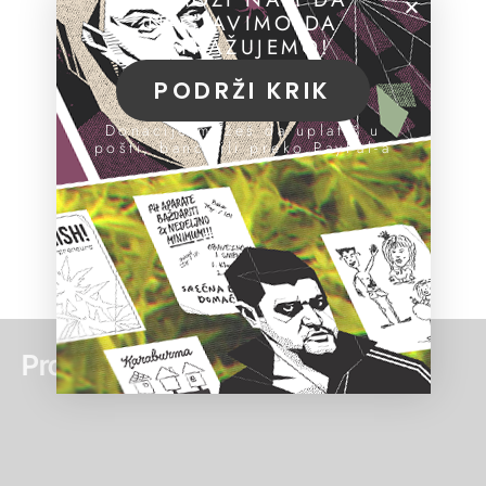
NASTAVIMO DA
ISTRAŽUJEMO!
PODRŽI KRIK
Donacije možeš da uplatiš u
pošti, banci ili preko PayPal-a
Pročitaj još: