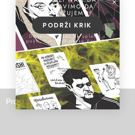
NASTAVIMO DA
ISTRAŽUJEMO!
PODRŽI KRIK
Donacije možeš da uplatiš u
pošti, banci ili preko PayPal-a
Pročitaj još: