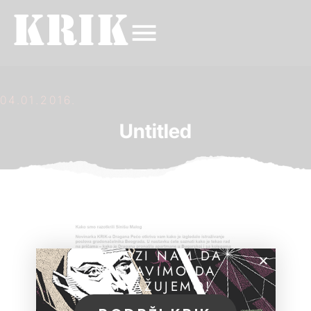
04.01.2016.
Untitled
POMOZI NAM DA
NASTAVIMO DA
ISTRAŽUJEMO!