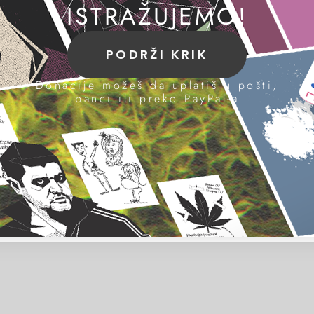
ISTRAŽUJEMO!
PODRŽI KRIK
Donacije možeš da uplatiš u pošti,
banci ili preko PayPal-a