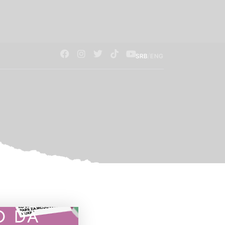
/
SRB
ENG
O DA