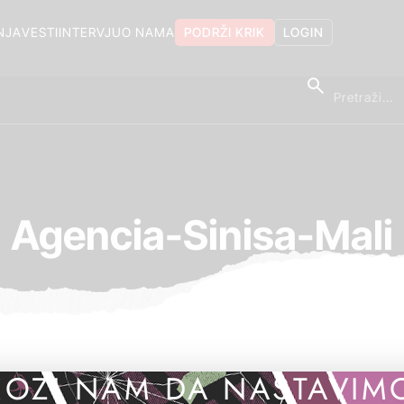
NJA
VESTI
INTERVJU
O NAMA
PODRŽI KRIK
LOGIN
Agencia-Sinisa-Mali
OZI NAM DA NASTAVIM