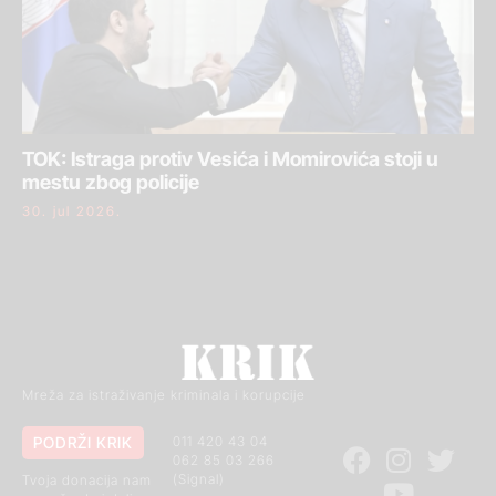
TOK: Istraga protiv Vesića i Momirovića stoji u
mestu zbog policije
30. jul 2026.
Mreža za istraživanje kriminala i korupcije
PODRŽI KRIK
011 420 43 04
062 85 03 266
(Signal)
Tvoja donacija nam