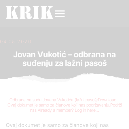
04.05.2020.
Jovan Vukotić – odbrana na
suđenju za lažni pasoš
Odbrana na sudu Jovana Vukotića (lažni pasoš)Download…
Ovaj dokumet je samo za članove koji nas podržavanju.Podrži
nas Already a member? Log in here...
Ovaj dokumet je samo za članove koji nas