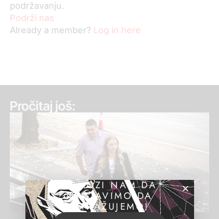
podržavanju.
Podrži nas
Already a member?
Log in here
Pročitaj još:
POMOZI NAM DA
NASTAVIMO DA
ISTRAŽUJEMO!