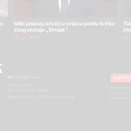
je
Milić podneo krivičnu prijavu protiv Krička
TOK
zbog slučaja „Senjak“
sto
30. jul 2026.
30.
office@krik.rs
PODRŽI 
011 420 43 04
Tvoja dona
062 85 03 266 (Signal)
korupciju i
Makenzijeva 46, 11111 Beograd, Srbija
pogodnosti