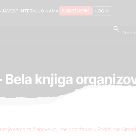
NJA
VESTI
INTERVJU
O NAMA
PODRŽI KRIK
LOGIN
– Bela knjiga organizo
et je samo za članove koji nas podržavanju.Podrži nas Alread