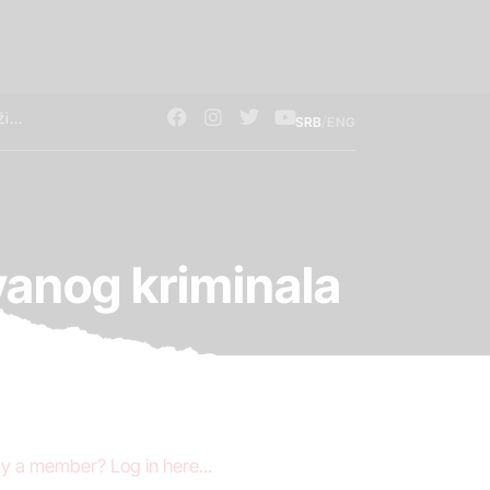
/
SRB
ENG
vanog kriminala
y a member? Log in here...