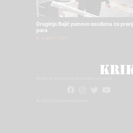
Draginja Bajić ponovo osuđena za pran
para
4. avgust 2026.
Mreža za istraživanje kriminala i korupcije
© 2024 Sva prava zadržana