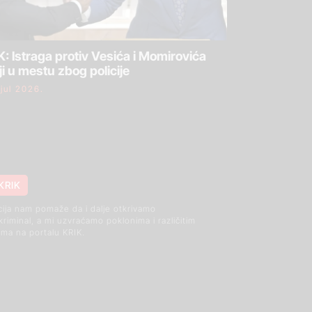
: Istraga protiv Vesića i Momirovića
ji u mestu zbog policije
 jul 2026.
KRIK
cija nam pomaže da i dalje otkrivamo
 kriminal, a mi uzvraćamo poklonima i različitim
ma na portalu KRIK.