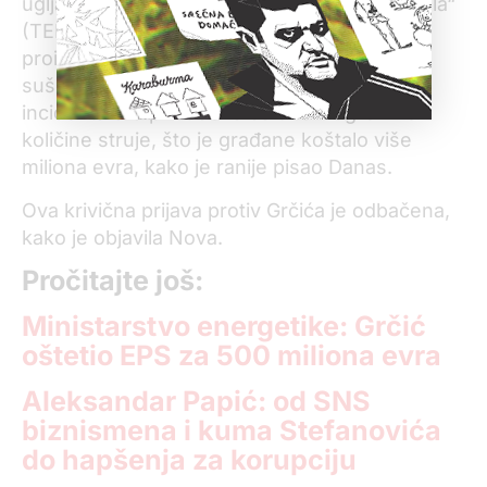
uglja u bunkere Termoelektrane „Nikola Tesla“
(TENT) što je dovelo do kolapsa u sistemu
proizvodnje, kao i zbog požara u pogonu za
sušenje uglja u Kolubari. Srbija je zbog tog
incidenta bila prinuđena da uvozi ogromne
količine struje, što je građane koštalo više
miliona evra, kako je ranije pisao Danas.
Ova krivična prijava protiv Grčića je odbačena,
kako je objavila Nova.
Pročitajte još:
Ministarstvo energetike: Grčić
oštetio EPS za 500 miliona evra
Aleksandar Papić: od SNS
biznismena i kuma Stefanovića
do hapšenja za korupciju