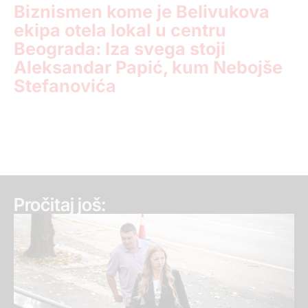
Biznismen kome je Belivukova
ekipa otela lokal u centru
Beograda: Iza svega stoji
Aleksandar Papić, kum Nebojše
Stefanovića
Pročitaj još: