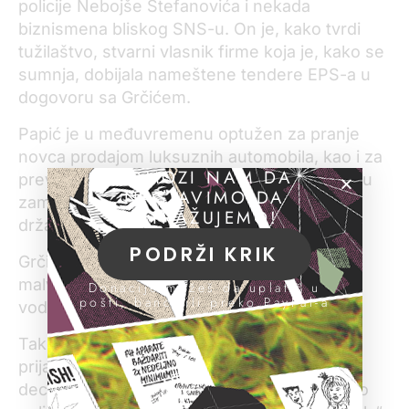
policije Nebojše Stefanovića i nekada
biznismena bliskog SNS-u. On je, kako tvrdi
tužilaštvo, stvarni vlasnik firme koja je, kako se
sumnja, dobijala nameštene tendere EPS-a u
dogovoru sa Grčićem.
Papić je u međuvremenu optužen za pranje
novca prodajom luksuznih automobila, kao i za
POMOZI NAM DA
prevaru Rusa kome je obećao da će da mu, u
NASTAVIMO DA
zamenu za novac, obezbedi srpsko
ISTRAŽUJEMO!
državljanstvo.
PODRŽI KRIK
Grčić se i ranije dovodio u vezu sa
malverzacijama u preduzeću koje je nekada
Donacije možeš da uplatiš u
pošti, banci ili preko PayPal-a
vodio.
Tako, Ministarstvo energetike podnelo je
prijavu protiv njega zbog dva događaja iz
decembra 2021 – za ubacivanje gline umesto