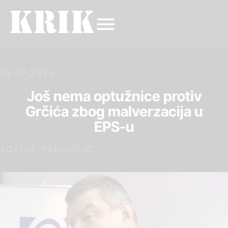
08.07.2026.
Još nema optužnice protiv
Grčića zbog malverzacija u
EPS-u
SOFIJA PAROJČIĆ