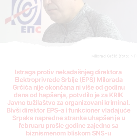
Milorad Grčić (foto: N1)
Istraga protiv nekadašnjeg direktora
Elektroprivrede Srbije (EPS) Milorada
Grčića nije okončana ni više od godinu
dana od hapšenja, potvdilo je za KRIK
Javno tužilaštvo za organizovani kriminal.
Bivši direktor EPS-a i funkcioner vladajuće
Srpske napredne stranke uhapšen je u
februaru prošle godine zajedno sa
biznismenom bliskom SNS-u