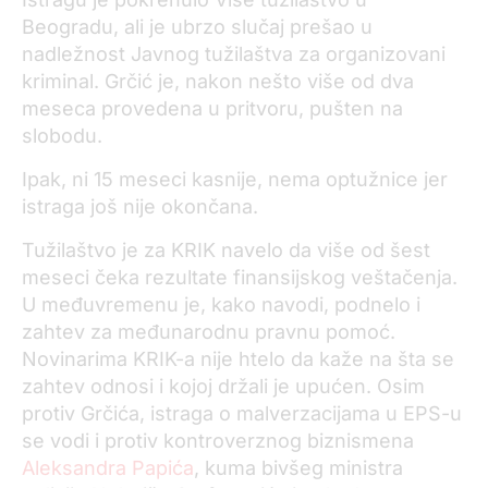
Beogradu, ali je ubrzo slučaj prešao u
nadležnost Javnog tužilaštva za organizovani
kriminal. Grčić je, nakon nešto više od dva
meseca provedena u pritvoru, pušten na
slobodu.
Ipak, ni 15 meseci kasnije, nema optužnice jer
istraga još nije okončana.
Tužilaštvo je za KRIK navelo da više od šest
meseci čeka rezultate finansijskog veštačenja.
U međuvremenu je, kako navodi, podnelo i
zahtev za međunarodnu pravnu pomoć.
Novinarima KRIK-a nije htelo da kaže na šta se
zahtev odnosi i kojoj držali je upućen. Osim
protiv Grčića, istraga o malverzacijama u EPS-u
se vodi i protiv kontroverznog biznismena
Aleksandra Papića
, kuma bivšeg ministra