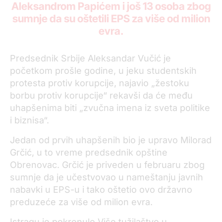
Aleksandrom Papićem i još 13 osoba zbog
sumnje da su oštetili EPS za više od milion
evra.
Predsednik Srbije Aleksandar Vučić je
početkom prošle godine, u jeku studentskih
protesta protiv korupcije, najavio „žestoku
borbu protiv korupcije“ rekavši da će među
uhapšenima biti „zvučna imena iz sveta politike
i biznisa“.
Jedan od prvih uhapšenih bio je upravo Milorad
Grčić, u to vreme predsednik opštine
Obrenovac. Grčić je priveden u februaru zbog
sumnje da je učestvovao u nameštanju javnih
nabavki u EPS-u i tako oštetio ovo državno
preduzeće za više od milion evra.
Istragu je pokrenulo Više tužilaštvo u