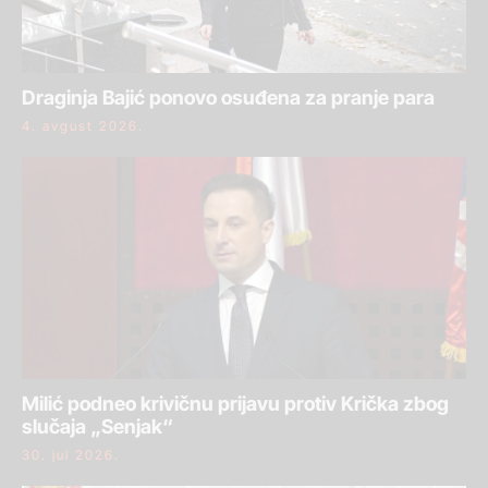
Draginja Bajić ponovo osuđena za pranje para
4. avgust 2026.
Milić podneo krivičnu prijavu protiv Krička zbog
slučaja „Senjak“
30. jul 2026.