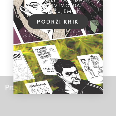
NASTAVIMO DA
ISTRAŽUJEMO!
PODRŽI KRIK
Donacije možeš da uplatiš u
pošti, banci ili preko PayPal-a
Pročitaj još: