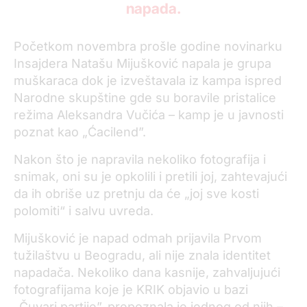
napada.
Početkom novembra prošle godine novinarku
Insajdera Natašu Mijušković napala je grupa
muškaraca dok je izveštavala iz kampa ispred
Narodne skupštine gde su boravile pristalice
režima Aleksandra Vučića – kamp je u javnosti
poznat kao „Ćacilend”.
Nakon što je napravila nekoliko fotografija i
snimak, oni su je opkolili i pretili joj, zahtevajući
da ih obriše uz pretnju da će „joj sve kosti
polomiti“ i salvu uvreda.
Mijušković je napad odmah prijavila Prvom
tužilaštvu u Beogradu, ali nije znala identitet
napadača. Nekoliko dana kasnije, zahvaljujući
fotografijama koje je KRIK objavio u bazi
„Čuvari partije”, prepoznala je jednog od njih –