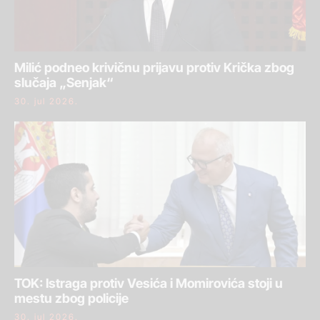
Milić podneo krivičnu prijavu protiv Krička zbog
slučaja „Senjak“
30. jul 2026.
TOK: Istraga protiv Vesića i Momirovića stoji u
mestu zbog policije
30. jul 2026.