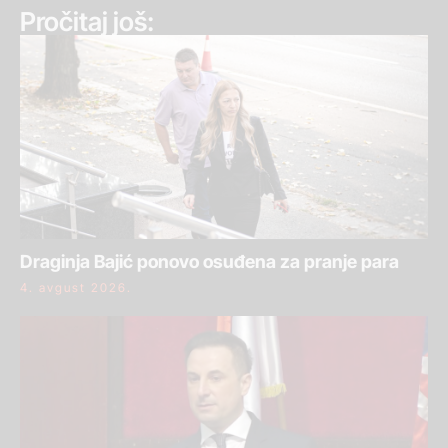
Pročitaj još:
Draginja Bajić ponovo osuđena za pranje para
4. avgust 2026.