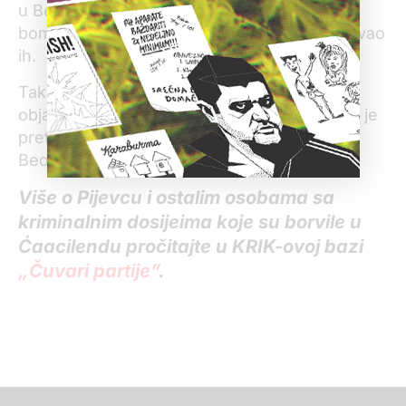
u Beogradu povodom godišnjice NATO
bombardovanja govorio da su izdajnici i psovao
ih.
Takođe, kako se vidi na video-snimku
objavljenom da društvenim mrežma, Pijevac je
pretio i studentkinji Pravnog fakulteta u
Beogradu.
Više o Pijevcu i ostalim osobama sa
kriminalnim dosijeima koje su borvile u
Ćaacilendu pročitajte u KRIK-ovoj bazi
„Čuvari partije”
.