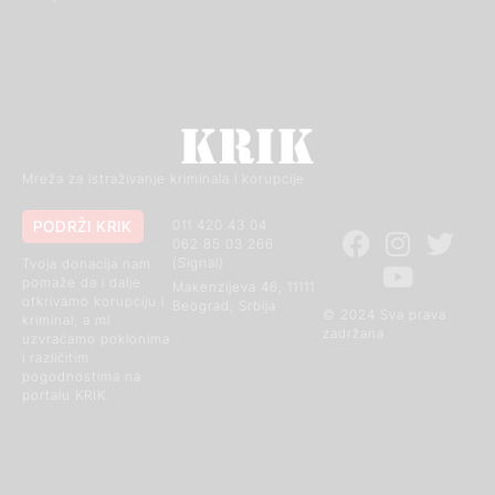
Mreža za istraživanje kriminala i korupcije
PODRŽI KRIK
011 420 43 04
062 85 03 266
(Signal)
Tvoja donacija nam
pomaže da i dalje
Makenzijeva 46, 11111
otkrivamo korupciju i
Beograd, Srbija
© 2024 Sva prava
kriminal, a mi
zadržana
uzvraćamo poklonima
i različitim
pogodnostima na
portalu KRIK.