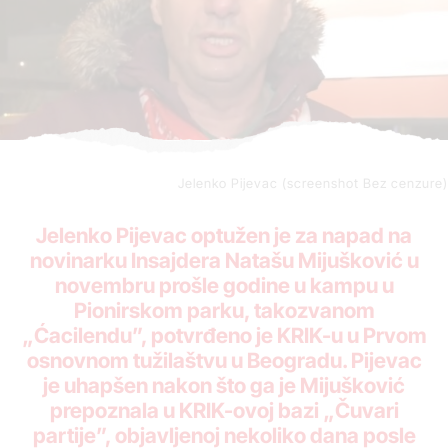
Jelenko Pijevac (screenshot Bez cenzure)
Jelenko Pijevac optužen je za napad na
novinarku Insajdera Natašu Mijušković u
novembru prošle godine u kampu u
Pionirskom parku, takozvanom
„Ćacilendu”, potvrđeno je KRIK-u u Prvom
osnovnom tužilaštvu u Beogradu. Pijevac
je uhapšen nakon što ga je Mijušković
prepoznala u KRIK-ovoj bazi „Čuvari
partije”, objavljenoj nekoliko dana posle