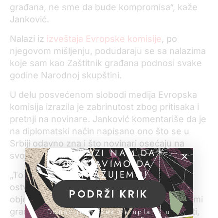
građana, ne sme da bude kompromisa“, kaže
Janković.
Nalazi iz
izveštaja Evropske komisije
, po
njegovom mišljenju, podudaraju se sa nalazima
koje sam kao Zaštitnik građana podnosi svake
godine Narodnoj skupštini.
U delu posvećenom slobodi medija Evropska
komisija izrazila je zabrinutost zbog pritisaka i
pretnji na novinare. Janković komentariše da je
na diplomatski način napisano ono što se u
Srbiji odavno zna i što novinari osećaju na
POMOZI NAM DA
svojoj koži.
NASTAVIMO DA
ISTRAŽUJEMO!
„To sve dovodi do toga da mediji u Srbiji ne
ostvaruju svoju ulogu – da blagovremeno i
PODRŽI KRIK
objektivno informišu građane, kako bi oni sami
gradili svoje mišljenje o društvenoj stvarnosti,
Donacije možeš da uplatiš u