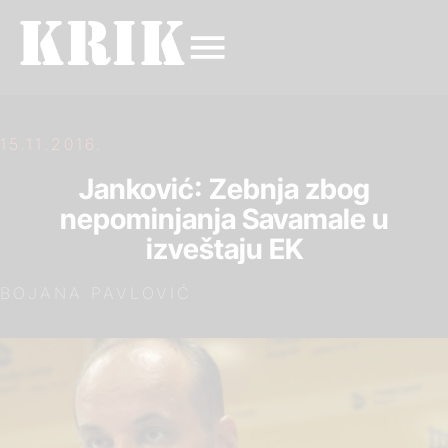
15.11.2016.
Janković: Zebnja zbog
nepominjanja Savamale u
izveštaju EK
BOJANA PAVLOVIĆ