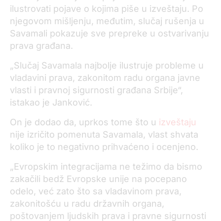
ilustrovati pojave o kojima piše u izveštaju. Po
njegovom mišljenju, međutim, slučaj rušenja u
Savamali pokazuje sve prepreke u ostvarivanju
prava građana.
„Slučaj Savamala najbolje ilustruje probleme u
vladavini prava, zakonitom radu organa javne
vlasti i pravnoj sigurnosti građana Srbije“,
istakao je Janković.
On je dodao da, uprkos tome što u
izveštaju
nije izričito pomenuta Savamala, vlast shvata
koliko je to negativno prihvaćeno i ocenjeno.
„Evropskim integracijama ne težimo da bismo
zakačili bedž Evropske unije na pocepano
odelo, već zato što sa vladavinom prava,
zakonitošću u radu državnih organa,
poštovanjem ljudskih prava i pravne sigurnosti