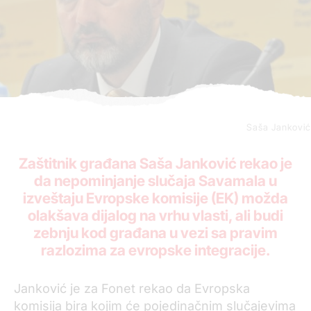
Saša Janković
Zaštitnik građana Saša Janković rekao je
da nepominjanje slučaja Savamala u
izveštaju Evropske komisije (EK) možda
olakšava dijalog na vrhu vlasti, ali budi
zebnju kod građana u vezi sa pravim
razlozima za evropske integracije.
Janković je za Fonet rekao da Evropska
komisija bira kojim će pojedinačnim slučajevima