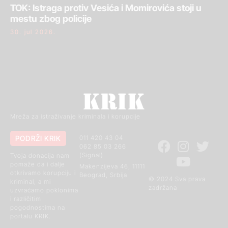
TOK: Istraga protiv Vesića i Momirovića stoji u
mestu zbog policije
30. jul 2026.
Mreža za istraživanje kriminala i korupcije
PODRŽI KRIK
011 420 43 04
062 85 03 266
(Signal)
Tvoja donacija nam
pomaže da i dalje
Makenzijeva 46, 11111
otkrivamo korupciju i
Beograd, Srbija
© 2024 Sva prava
kriminal, a mi
zadržana
uzvraćamo poklonima
i različitim
pogodnostima na
portalu KRIK.