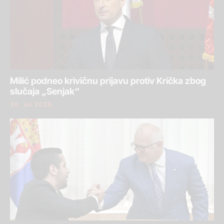
Milić podneo krivičnu prijavu protiv Krička zbog
slučaja „Senjak“
30. jul 2026.