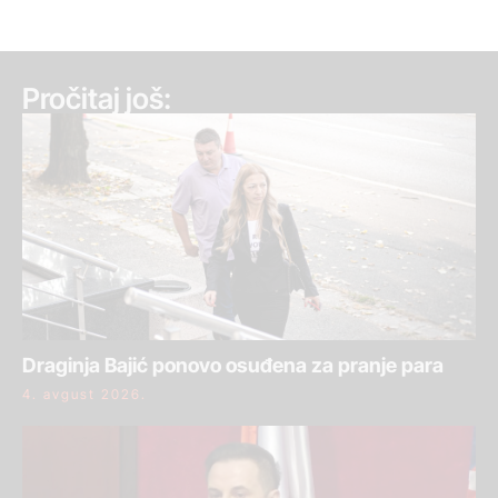
Pročitaj još:
Draginja Bajić ponovo osuđena za pranje para
4. avgust 2026.