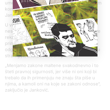
pošti, banci ili preko PayPal-a
umesto da im stavove crta neko posredstvom
konferencije i tabloidnih izdanja“, naveo je
Janković.
U vezi sa zamerkama komisije na
nesprovođenje medijskih zakona, Janković je
rekao da se u Srbiji, kada postoji problem u
primeni zakona, ne utvrđuje ko je za to
odgovoran, nego se prave radne grupe i pišu
strategije, analize i akcioni planovi.
„Menjamo zakone maltene svakodnevno i to
šteti pravnoj sigurnosti, jer više ni oni koji bi
trebalo da ih primenjuju ne znaju šta piše u
njima, a kamoli oni na koje se zakoni odnose“,
zaključio je Janković.