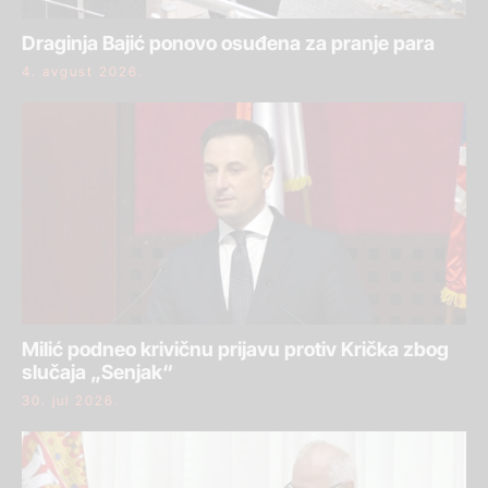
Draginja Bajić ponovo osuđena za pranje para
4. avgust 2026.
Milić podneo krivičnu prijavu protiv Krička zbog
slučaja „Senjak“
30. jul 2026.