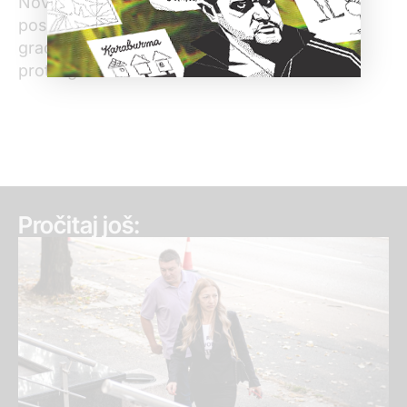
Novog Pazara i istakao da je dobro i mudro
postupio. Zukorlić je rekao i da Zaštitnik
građana svojim saopštenjem „huška državu
protiv građana“.
Pročitaj još: