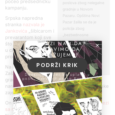
počeo predsedničku
poslova zbog nelegalne
kampanju.
gradnje u Novom
Pazaru. Opština Novi
Srpska napredna
Pazar žalila se da je
stranka
nazvala je
policija zbog
Jankovića
„šibicarom i
„bezbednosne
prеvarantom koji svе
procene“ odbila da
POMOZI NAM DA
što radi, radi isključivo
učestvuje u izvršenju
NASTAVIMO DA
u cilju svojе političkе
ISTRAŽUJEMO!
sudske presude kojom
promocijе“.
se nalaže rušenje
PODRŽI KRIK
Na izjave premijera i
nelegalnog objekta.
Zaštitnika
Donacije možeš da uplatiš u
pošti, banci ili preko PayPal-a
građana reagovao je i
narodni poslanik i lider Bošnjačke demokratske
zajednice Muamer Zukorlić.
On je zahvalio premijeru Vučiću na stavu
u vezi
sa rušenjem bespravnog objekta
u centru