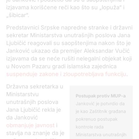
izjavama korišćene reči kao što su „lopuža“ i
„šibicar“.
Predstavnici Srpske napredne stranke i državni
sekretar Ministarstva unutrašnjih poslova Jana
Ljubičić reagovali su saopštenjima nakon što je
Janković ukazao da premijer Aleksandar Vučić
izjavama da se neće rušiti nelegalni objekat koji
u Novom Pazaru gradi islamska zajednica
suspenduje zakone i zloupotrebljava funkciju
.
Državna sekretarka u
Ministarstvu
Postupak protiv MUP-a
unutrašnjih poslova
Janković je potvrdio da
Jana Ljubičić rekla je
je kao Zaštitnik građana
da Janković
pokrenuo postupak
obmanjuje javnost
i
kontrole rada
stavlja na znanje da je
Ministarstva unutrašnjih