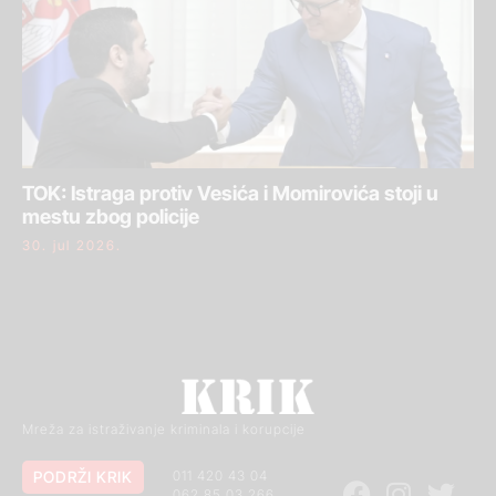
TOK: Istraga protiv Vesića i Momirovića stoji u
mestu zbog policije
30. jul 2026.
Mreža za istraživanje kriminala i korupcije
PODRŽI KRIK
011 420 43 04
062 85 03 266