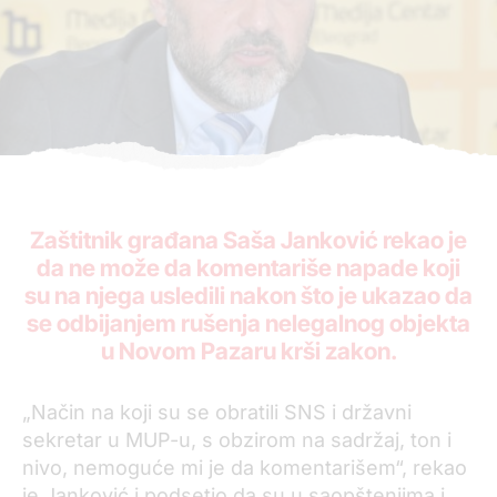
Zaštitnik građana Saša Janković rekao je
da ne može da komentariše napade koji
su na njega usledili nakon što je ukazao da
se odbijanjem rušenja nelegalnog objekta
u Novom Pazaru krši zakon.
„Način na koji su se obratili SNS i državni
sekretar u MUP-u, s obzirom na sadržaj, ton i
nivo, nemoguće mi je da komentarišem“, rekao
je Janković i podsetio da su u saopštenjima i