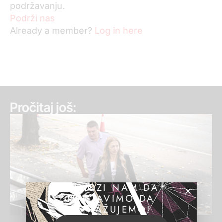
podržavanju.
Podrži nas
Already a member?
Log in here
Pročitaj još:
POMOZI NAM DA
NASTAVIMO DA
ISTRAŽUJEMO!