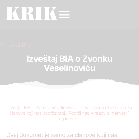
14.04.2019.
Izveštaj BIA o Zvonku
Veselinoviću
Izveštaj BIA o Zvonku Veselinoviću… Ovaj dokumet je samo za
članove koji nas podržavanju.Podrži nas Already a member?
Log in here...
Ovaj dokumet je samo za članove koji nas