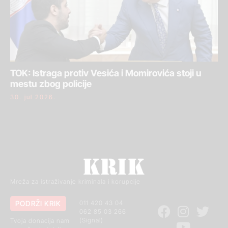
TOK: Istraga protiv Vesića i Momirovića stoji u
mestu zbog policije
30. jul 2026.
Mreža za istraživanje kriminala i korupcije
PODRŽI KRIK
011 420 43 04
062 85 03 266
(Signal)
Tvoja donacija nam