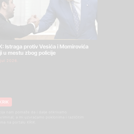
: Istraga protiv Vesića i Momirovića
ji u mestu zbog policije
 jul 2026.
KRIK
cija nam pomaže da i dalje otkrivamo
 kriminal, a mi uzvraćamo poklonima i različitim
ma na portalu KRIK.