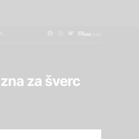
/
SRB
ENG
azna za šverc