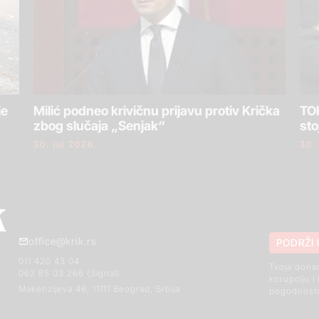
je
Milić podneo krivičnu prijavu protiv Krička
TOK
zbog slučaja „Senjak“
sto
30. jul 2026.
30.
office@krik.rs
PODRŽI 
011 420 43 04
Tvoja dona
062 85 03 266 (Signal)
korupciju i
Makenzijeva 46, 11111 Beograd, Srbija
pogodnosti