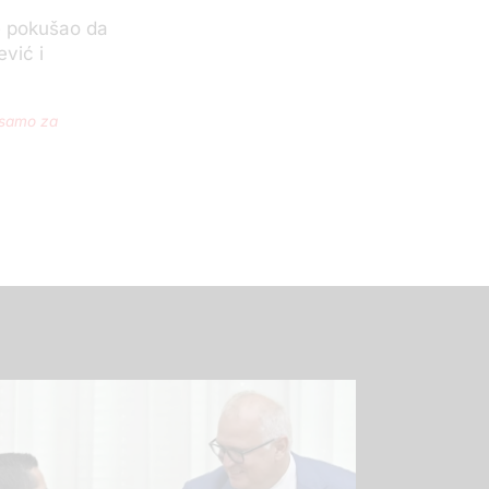
e pokušao da
vić i
(samo za