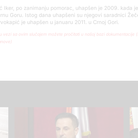
ć Iker, po zanimanju pomorac, uhapšen je 2009. kada j
nu Goru. Istog dana uhapšeni su njegovi saradnici Žeče
rvokapić je uhapšen u januaru 2011. u Crnoj Gori.
 vezi sa ovim slučajem možete pročitati u našoj bazi dokumentacije 
anove)