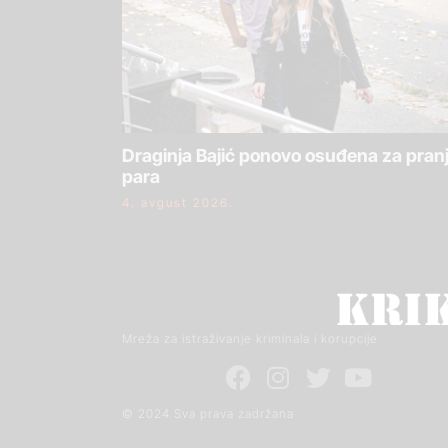
Draginja Bajić ponovo osuđena za pran
para
4. avgust 2026.
Mreža za istraživanje kriminala i korupcije
© 2024 Sva prava zadržana