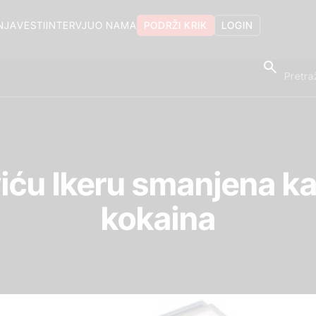
NJA
VESTI
INTERVJU
O NAMA
PODRŽI KRIK
LOGIN
iću Ikeru smanjena k
kokaina