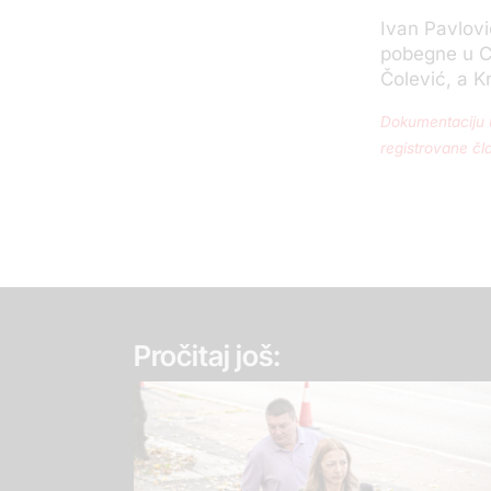
Ivan Pavlovi
pobegne u Cr
Čolević, a K
Dokumentaciju u
registrovane čl
Pročitaj još: