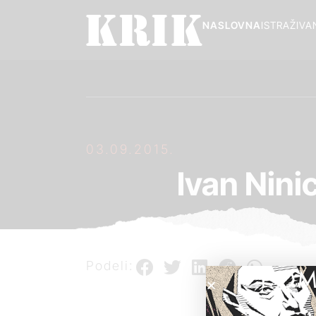
NASLOVNA
ISTRAŽIVA
03.09.2015.
Ivan Nini
Podeli:
POM