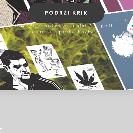
PODRŽI KRIK
Donacije možeš da uplatiš u pošti,
banci ili preko PayPal-a