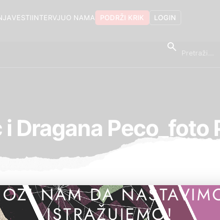
NJA
VESTI
INTERVJU
O NAMA
PODRŽI KRIK
LOGIN
c i Dragana Peco_foto 
OZI NAM DA NASTAVIM
ISTRAŽUJEMO!