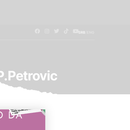
/
SRB
ENG
P.Petrovic
O DA