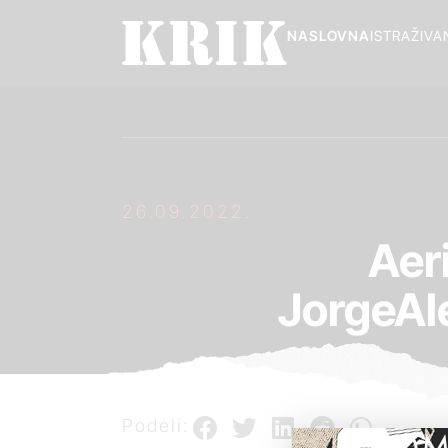
NASLOVNA
ISTRAŽIVA
26.09.2022.
Aer
JorgeA
Podeli:
POM