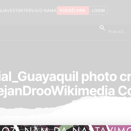
NJA
VESTI
INTERVJU
O NAMA
PODRŽI KRIK
LOGIN
ial_Guayaquil photo cr
lejanDrooWikimedia 
OZI NAM DA NASTAVIM