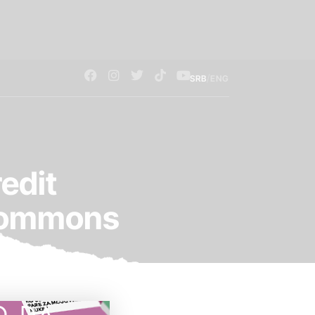
/
SRB
ENG
edit
Commons
O DA