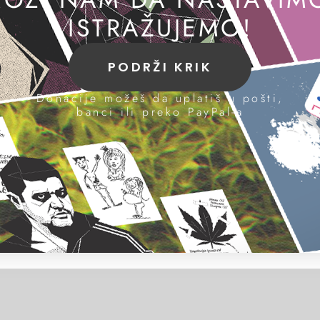
ISTRAŽUJEMO!
PODRŽI KRIK
Donacije možeš da uplatiš u pošti,
banci ili preko PayPal-a