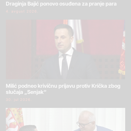
Draginja Bajić ponovo osuđena za pranje para
4. avgust 2026.
Milić podneo krivičnu prijavu protiv Krička zbog
slučaja „Senjak“
30. jul 2026.