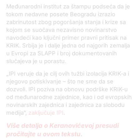
Međunarodni institut za štampu podseća da je
tokom nedavne posete Beogradu izrazio
zabrinutost zbog pogoršanja stanja i krize sa
kojom se suočava nezavisno novinarstvo
navodeći kao ključni primer pravni pritisak na
KRIK. Srbija je i dalje jedna od najgorih zemalja
u Evropi za SLAPP i broj dokumentovanih
slučajeva je u porastu.
„IPI veruje da je cilj ovih tužbi izolacija KRIK-a i
njegovo potiskivanje – što ne sme da se
dozvoli. IPI poziva na obnovu podrške KRIK-u
od međunarodne zajednice, kao i od evropskih
novinarskih zajednica i zajednica za slobodu
medija“,
zaključuje IPI
.
Više detalja o Keranovićevoj presudi
pročitajte u ovom tekstu.