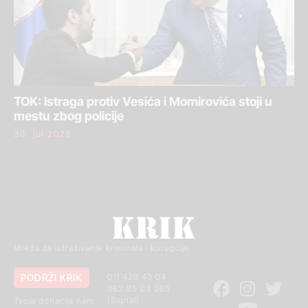
TOK: Istraga protiv Vesića i Momirovića stoji u
mestu zbog policije
30. jul 2026.
Mreža za istraživanje kriminala i korupcije
PODRŽI KRIK
011 420 43 04
062 85 03 266
(Signal)
Tvoja donacija nam