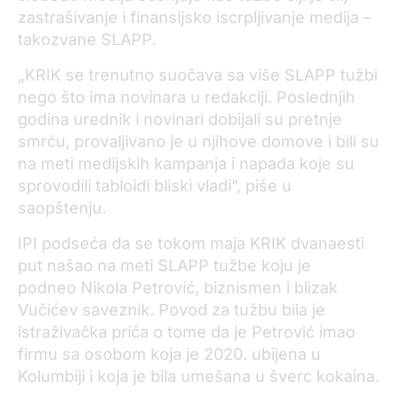
zastrašivanje i finansijsko iscrpljivanje medija –
takozvane SLAPP.
„KRIK se trenutno suočava sa više SLAPP tužbi
nego što ima novinara u redakciji. Poslednjih
godina urednik i novinari dobijali su pretnje
smrću, provaljivano je u njihove domove i bili su
na meti medijskih kampanja i napada koje su
sprovodili tabloidi bliski vladi”, piše u
saopštenju.
IPI podseća da se tokom maja KRIK dvanaesti
put našao na meti SLAPP tužbe koju je
podneo Nikola Petrović, biznismen i blizak
Vučićev saveznik. Povod za tužbu bila je
istraživačka priča o tome da je Petrović imao
firmu sa osobom koja je 2020. ubijena u
Kolumbiji i koja je bila umešana u šverc kokaina.