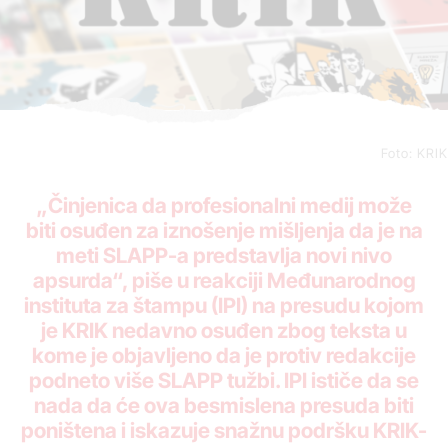
Foto: KRIK
„Činjenica da profesionalni medij može
biti osuđen za iznošenje mišljenja da je na
meti SLAPP-a predstavlja novi nivo
apsurda“, piše u reakciji Međunarodnog
instituta za štampu (IPI) na presudu kojom
je KRIK nedavno osuđen zbog teksta u
kome je objavljeno da je protiv redakcije
podneto više SLAPP tužbi. IPI ističe da se
nada da će ova besmislena presuda biti
poništena i iskazuje snažnu podršku KRIK-