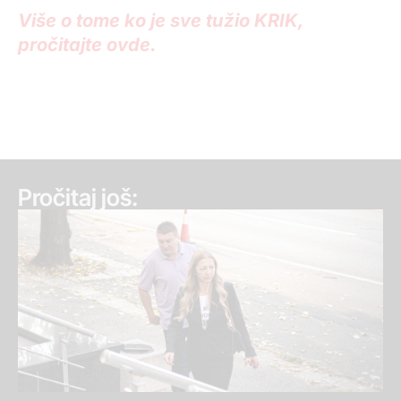
Više o tome ko je sve tužio KRIK,
pročitajte ovde.
Pročitaj još: