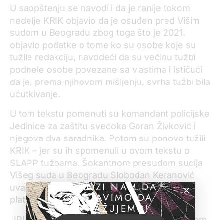
U saopštenju se navodi i da je ranije tokom
nedelje KRIK objavio da je osuđen pred Višim
sudom u Beogradu zbog toga što je 2021.
objavio podatke o tome ko su osobe koje su
tužile redakciju, navodeći da su većinu tužbi
podnele osobe povezane sa vlastima i ističući
da je, prema njihovom mišljenju, svrha tužbi bila
ućutkivanje.
U tom tekstu pomenuti su komandant policijske
Jedinice za zaštitu svedoka Goran Živković i
njegova dva saradnika. Potom su ponovo tužili
KRIK – jer su ih spomenuli u ovom tekstu o
SLAPP tužbama. Šokantnom presudom sudija
Višeg suda u Beogradu Slobodan Keranović
POMOZI NAM DA
uvažio je njihove tvrdnje i KRIK-u naložio da
NASTAVIMO DA
plati odštetu.
ISTRAŽUJEMO!
„IPI i naša globalna mreža su uznemireni ovom