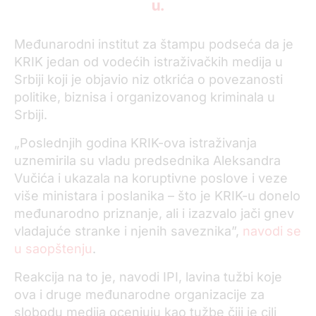
u.
Međunarodni institut za štampu podseća da je
KRIK jedan od vodećih istraživačkih medija u
Srbiji koji je objavio niz otkrića o povezanosti
politike, biznisa i organizovanog kriminala u
Srbiji.
„Poslednjih godina KRIK-ova istraživanja
uznemirila su vladu predsednika Aleksandra
Vučića i ukazala na koruptivne poslove i veze
više ministara i poslanika – što je KRIK-u donelo
međunarodno priznanje, ali i izazvalo jači gnev
vladajuće stranke i njenih saveznika”,
navodi se
u saopštenju
.
Reakcija na to je, navodi IPI, lavina tužbi koje
ova i druge međunarodne organizacije za
slobodu medija ocenjuju kao tužbe čiji je cilj